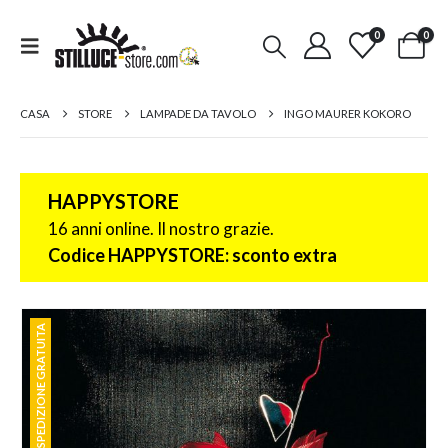
0
0
CASA
STORE
LAMPADE DA TAVOLO
INGO MAURER KOKORO
HAPPYSTORE
16 anni online. Il nostro grazie.
Codice HAPPYSTORE: sconto extra
SPEDIZIONE GRATUITA
SPEDIZIONE GRATUITA