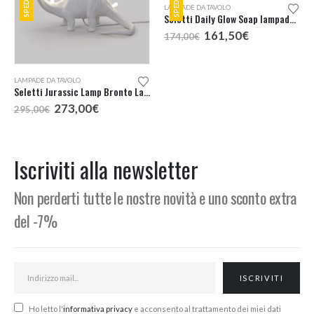
LAMPADE DA TAVOLO
LAMPADE DA TAVOLO
Seletti Jurassic Lamp Bronto Lampada da Tavolo
Seletti Daily Glow Soap lampada tavolo
Il
Il
Il
Il
273,00
€
161,50
€
295,00
€
174,00
€
prezzo
prezzo
prezzo
prezzo
originale
attuale
originale
attuale
era:
è:
era:
è:
295,00€.
273,00€.
174,00€.
161,50€.
Iscriviti alla newsletter
Non perderti tutte le nostre novità e uno sconto extra
del -7%
Ho letto l'
informativa privacy
e acconsento al trattamento dei miei dati