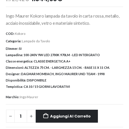
prezzo
prezzo
originale
attuale
Ingo Maurer Kokoro lampada da tavolo in carta rossa, metallo,
era:
è:
1.721,42€.
1.544,00€.
acciaio inossidabile, vetro e materiale sintetico.
COD:
Kokoro
Categoria:
Lampade da Tavolo
Dimmer:
SI
Lampadina:
100-240V 9W LED 2700K 970LM - LED INTERGRATO
Classe energetica:
CLASSE ENERGETICA A+
Dimensioni:
ALTEZZA 75 CM. - LARGHEZZA 15 CM. - BASE 11 X 11 CM.
Designer:
DAGMAR MOMBACH, INGO MAURER UND TEAM - 1998
Disponibilità:
DISPONIBILE
Tempistica:
CA 10 / 15 GIORNI LAVORATIVI
Marchio:
Ingo Maurer
Aggiungi Al Carrello