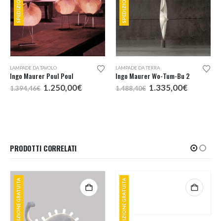
LAMPADE DA TAVOLO
LAMPADE DA TERRA
Ingo Maurer Poul Poul
Ingo Maurer Wo-Tum-Bu 2
Il
Il
Il
Il
1.250,00
€
1.335,00
€
1.394,46
€
1.488,40
€
o
prezzo
prezzo
prezzo
prezzo
e
originale
attuale
originale
attuale
era:
è:
era:
è:
,00€.
1.394,46€.
1.250,00€.
1.488,40€.
1.335,00
PRODOTTI CORRELATI
SPEDIZIONE GRATUITA
SPEDIZIONE GRATUITA