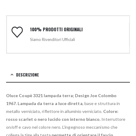
100% PRODOTTI ORIGINALI
Siamo Rivenditori Ufficiali
DESCRIZIONE
Oluce Coupè 3321 lampada terra;
Design Joe Colombo
1967.
Lampada da terra a luce diretta
, base e struttura in
metallo verniciato, riflettore in alluminio verniciato.
Colore:
rosso scarlet o nero lucido con interno bianco.
Interruttore
on/off e cavo nel colore nero. L’ingegnoso meccanismo che
collega la tige alla testa
permette di orientare il fascio