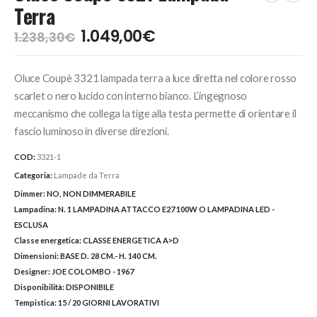
Terra
Il
Il
1.049,00
€
1.238,30
€
prezzo
prezzo
originale
attuale
Oluce Coupè 3321 lampada terra a luce diretta nel colore rosso
era:
è:
1.238,30€.
1.049,00€.
scarlet o nero lucido con interno bianco. L’ingegnoso
meccanismo che collega la tige alla testa permette di orientare il
fascio luminoso in diverse direzioni.
COD:
3321-1
Categoria:
Lampade da Terra
Dimmer:
NO, NON DIMMERABILE
Lampadina:
N. 1 LAMPADINA ATTACCO E27 100W O LAMPADINA LED -
ESCLUSA
Classe energetica:
CLASSE ENERGETICA A>D
Dimensioni:
BASE D. 28 CM.- H. 140 CM.
Designer:
JOE COLOMBO - 1967
Disponibilità:
DISPONIBILE
Tempistica:
15 / 20 GIORNI LAVORATIVI