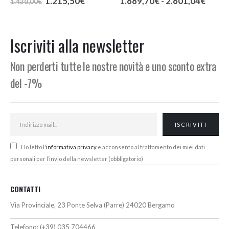
Il
Il
Fascia
1.215,50
€
1.689,70
€
-
2.601,04
€
1.430,00
€
o
prezzo
prezzo
di
e
originale
attuale
prezz
era:
è:
da
,00€.
1.430,00€.
1.215,50€.
1.689
Iscriviti alla newsletter
a
2.601
Non perderti tutte le nostre novità e uno sconto extra
del -7%
Ho letto l'
informativa privacy
e acconsento al trattamento dei miei dati
personali per l’invio della newsletter (obbligatorio)
CONTATTI
Via Provinciale, 23 Ponte Selva (Parre) 24020 Bergamo
Telefono:
(+39) 035 704466