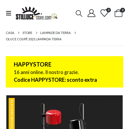
0
0
CASA
STORE
LAMPADE DA TERRA
OLUCE COUPÈ 3321 LAMPADA TERRA
HAPPYSTORE
16 anni online. Il nostro grazie.
Codice HAPPYSTORE: sconto extra
SPEDIZIONE GRATUITA
SPEDIZIONE GRATUITA