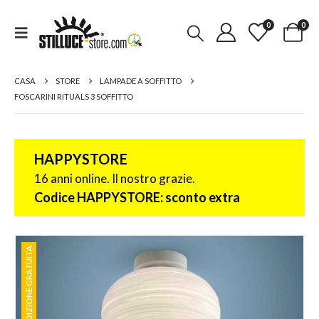
0
0
CASA
STORE
LAMPADE A SOFFITTO
FOSCARINI RITUALS 3 SOFFITTO
HAPPYSTORE
16 anni online. Il nostro grazie.
Codice HAPPYSTORE: sconto extra
SPEDIZIONE GRATUITA
SPEDIZIONE GRATUITA