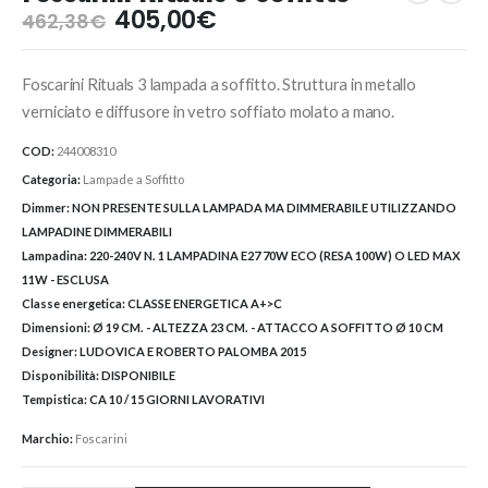
Il
Il
405,00
€
462,38
€
prezzo
prezzo
originale
attuale
Foscarini Rituals 3 lampada a soffitto. Struttura in metallo
era:
è:
462,38€.
405,00€.
verniciato e diffusore in vetro soffiato molato a mano.
COD:
244008310
Categoria:
Lampade a Soffitto
Dimmer:
NON PRESENTE SULLA LAMPADA MA DIMMERABILE UTILIZZANDO
LAMPADINE DIMMERABILI
Lampadina:
220-240V N. 1 LAMPADINA E27 70W ECO (RESA 100W) O LED MAX
11W - ESCLUSA
Classe energetica:
CLASSE ENERGETICA A+>C
Dimensioni:
Ø 19 CM. - ALTEZZA 23 CM. - ATTACCO A SOFFITTO Ø 10 CM
Designer:
LUDOVICA E ROBERTO PALOMBA 2015
Disponibilità:
DISPONIBILE
Tempistica:
CA 10 / 15 GIORNI LAVORATIVI
Marchio:
Foscarini