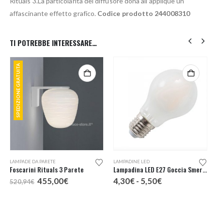
Rituals 3.La particolarità del diffusore dona all’applique un
affascinante effetto grafico.
Codice prodotto 244008310
TI POTREBBE INTERESSARE…
SPEDIZIONE GRATUITA
Questo prodotto ha più varianti. Le opzioni possono essere scelte nella pagina del prodotto
LAMPADE DA PARETE
LAMPADINE LED
Foscarini Rituals 3 Parete
Lampadina LED E27 Goccia Smerigliata
Il
Il
Fascia
455,00
€
4,30
€
-
5,50
€
520,94
€
prezzo
prezzo
di
originale
attuale
prezzo:
era:
è:
da
520,94€.
455,00€.
4,30€