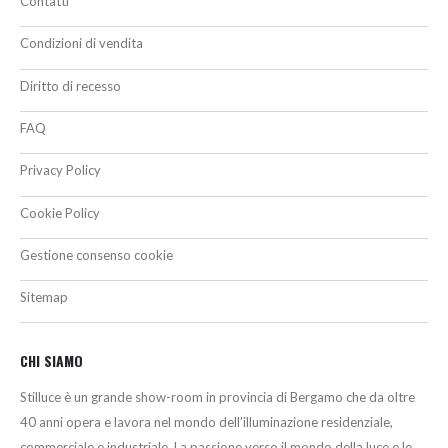
Contatti
Condizioni di vendita
Diritto di recesso
FAQ
Privacy Policy
Cookie Policy
Gestione consenso cookie
Sitemap
CHI SIAMO
Stilluce è un grande show-room in provincia di Bergamo che da oltre
40 anni opera e lavora nel mondo dell’illuminazione residenziale,
commerciale e industriale. La passione verso il mondo della luce e le