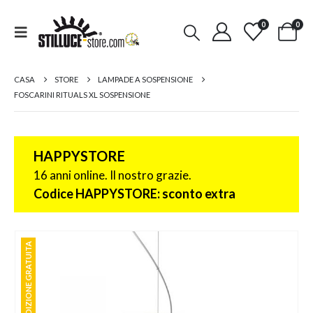
0
0
CASA
STORE
LAMPADE A SOSPENSIONE
FOSCARINI RITUALS XL SOSPENSIONE
HAPPYSTORE
16 anni online. Il nostro grazie.
Codice HAPPYSTORE: sconto extra
SPEDIZIONE GRATUITA
SPEDIZIONE GRATUITA