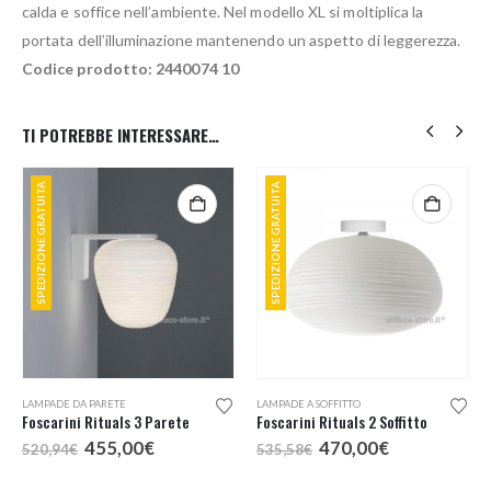
calda e soffice nell’ambiente. Nel modello XL si moltiplica la
portata dell’illuminazione mantenendo un aspetto di leggerezza.
Codice prodotto: 2440074 10
TI POTREBBE INTERESSARE…
SPEDIZIONE GRATUITA
SPEDIZIONE GRATUITA
LAMPADE DA PARETE
LAMPADE A SOFFITTO
Foscarini Rituals 3 Parete
Foscarini Rituals 2 Soffitto
Il
Il
Il
Il
455,00
€
470,00
€
520,94
€
535,58
€
prezzo
prezzo
prezzo
prezzo
originale
attuale
originale
attuale