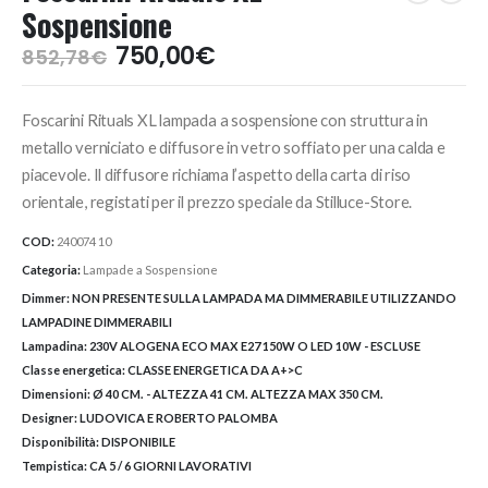
Sospensione
Il
Il
750,00
€
852,78
€
prezzo
prezzo
originale
attuale
Foscarini Rituals XL lampada a sospensione con struttura in
era:
è:
852,78€.
750,00€.
metallo verniciato e diffusore in vetro soffiato per una calda e
piacevole. Il diffusore richiama l’aspetto della carta di riso
orientale, registati per il prezzo speciale da Stilluce-Store.
COD:
240074 10
Categoria:
Lampade a Sospensione
Dimmer:
NON PRESENTE SULLA LAMPADA MA DIMMERABILE UTILIZZANDO
LAMPADINE DIMMERABILI
Lampadina:
230V ALOGENA ECO MAX E27 150W O LED 10W - ESCLUSE
Classe energetica:
CLASSE ENERGETICA DA A+>C
Dimensioni:
Ø 40 CM. - ALTEZZA 41 CM. ALTEZZA MAX 350 CM.
Designer:
LUDOVICA E ROBERTO PALOMBA
Disponibilità:
DISPONIBILE
Tempistica:
CA 5 / 6 GIORNI LAVORATIVI