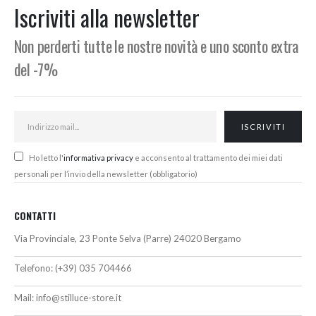
4.877,56€.
4.390,00€.
463,60€.
394,00€.
Iscriviti alla newsletter
Non perderti tutte le nostre novità e uno sconto extra
del -7%
Ho letto l'
informativa privacy
e acconsento al trattamento dei miei dati
personali per l’invio della newsletter (obbligatorio)
CONTATTI
Via Provinciale, 23 Ponte Selva (Parre) 24020 Bergamo
Telefono:
(+39) 035 704466
Mail:
info@stilluce-store.it