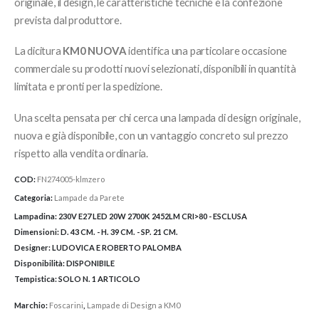
originale, il design, le caratteristiche tecniche e la confezione
prevista dal produttore.
La dicitura
KM0 NUOVA
identifica una particolare occasione
commerciale su prodotti nuovi selezionati, disponibili in quantità
limitata e pronti per la spedizione.
Una scelta pensata per chi cerca una lampada di design originale,
nuova e già disponibile, con un vantaggio concreto sul prezzo
rispetto alla vendita ordinaria.
COD:
FN274005-klmzero
Categoria:
Lampade da Parete
Lampadina:
230V E27 LED 20W 2700K 2452LM CRI>80 - ESCLUSA
Dimensioni:
D. 43 CM. - H. 39 CM. - SP. 21 CM.
Designer:
LUDOVICA E ROBERTO PALOMBA
Disponibilità:
DISPONIBILE
Tempistica:
SOLO N. 1 ARTICOLO
Marchio:
Foscarini
,
Lampade di Design a KM0