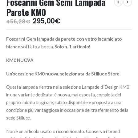
Foscarini Gem Semi Lampada
Parete KM0
Il
Il
295,00
€
456,28
€
prezzo
prezzo
originale
attuale
Foscarini Gem lampada da parete con vetro incamiciato
era:
è:
456,28€.
295,00€.
bianco
soffiato a bocca.
Solo n. 1 articolo!
KM0 NUOVA
Un’occasione KM0 nuova, selezionata da Stilluce Store.
Questa lampada rientra nella selezione Lampade di Design KM0
in una variante dedicata: è nuova, mai esposta, completa del
proprio imballo originale, subito disponibile e proposta a una
condizione più vantaggiosa in occasione del trasferimento della
sede Stilluce.
Non è un articolo usato o ricondizionato. Conserva il brand