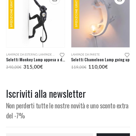
SPEDIZIONE GRATUITA
SPEDIZIONE GRATUITA
LAMPADE DA ESTERNO
,
LAMPADE DA PARETE
LAMPADE DA PARETE
Seletti Monkey Lamp appesa a destra lampada da esterno
Seletti Chameleon Lamp going up
Il
Il
Il
Il
315,00
€
110,00
€
340,00
€
119,00
€
prezzo
prezzo
prezzo
prezzo
originale
attuale
originale
attuale
era:
è:
era:
è:
340,00€.
315,00€.
119,00€.
110,00€.
Iscriviti alla newsletter
Non perderti tutte le nostre novità e uno sconto extra
del -7%