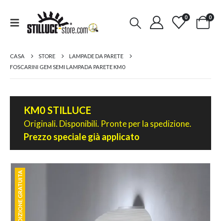
0
0
CASA
STORE
LAMPADE DA PARETE
FOSCARINI GEM SEMI LAMPADA PARETE KM0
KM0 STILLUCE
Originali. Disponibili. Pronte per la spedizione.
Prezzo speciale già applicato
SPEDIZIONE GRATUITA
SPEDIZIONE GRATUITA