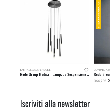
SPEDIZIONE GRATUITA
LAMPADE A SOSPENSIONE
LAMPADE A S
Redo Group Madison Lampada Sospensione Led 8 Luci
Redo Grou
I
364,78
€
p
o
e
3
Iscriviti alla newsletter