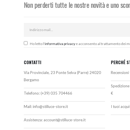
Non perderti tutte le nostre novità e uno sc
Ho letto l'
informativa privacy
e acconsento al trattamento dei miei
CONTATTI
PERCHÉ S
Via Provinciale, 23 Ponte Selva (Parre) 24020
Recensioni 
Bergamo
Spedizione 
Telefono:
(+39) 035 704466
€
Mail:
info@stilluce-store.it
I tuoi acqu
Assistenza:
account@stilluce-store.it