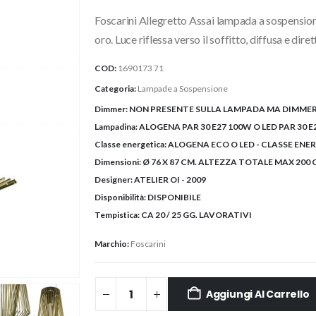
originale
attuale
Foscarini Allegretto Assai lampada a sospension
era:
è:
3.201,28€.
2.815,00€
oro. Luce riflessa verso il soffitto, diffusa e diret
COD:
1690173 71
Categoria:
Lampade a Sospensione
Dimmer:
NON PRESENTE SULLA LAMPADA MA DIMMERA
Lampadina:
ALOGENA PAR 30 E27 100W O LED PAR 30 E
Classe energetica:
ALOGENA ECO O LED - CLASSE ENE
Dimensioni:
Ø 76 X 87 CM. ALTEZZA TOTALE MAX 200 
Designer:
ATELIER OI - 2009
Disponibilità:
DISPONIBILE
Tempistica:
CA 20 / 25 GG. LAVORATIVI
Marchio:
Foscarini
Aggiungi Al Carrello