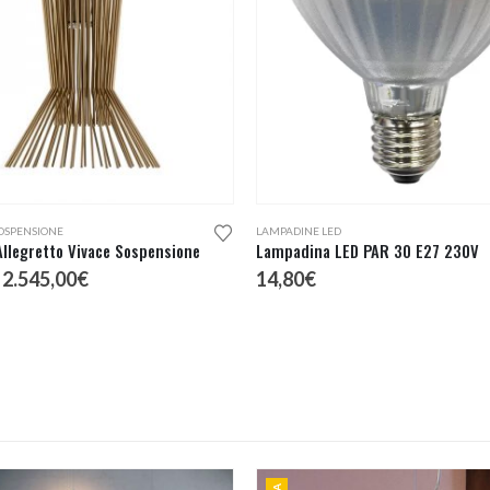
OSPENSIONE
LAMPADINE LED
Allegretto Vivace Sospensione
Lampadina LED PAR 30 E27 230V
Il
Il
2.545,00
€
14,80
€
prezzo
prezzo
originale
attuale
era:
è:
2.895,06€.
2.545,00€.