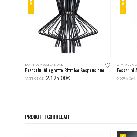
LAMPADE A SOSPENSIONE
LAMPADE A S
Foscarini Allegretto Ritmico Sospensione
Foscarini 
Il
Il
2.125,00
€
2.418,04
€
2.895,06
€
prezzo
prezzo
originale
attuale
era:
è:
2.418,04€.
2.125,00€.
PRODOTTI CORRELATI