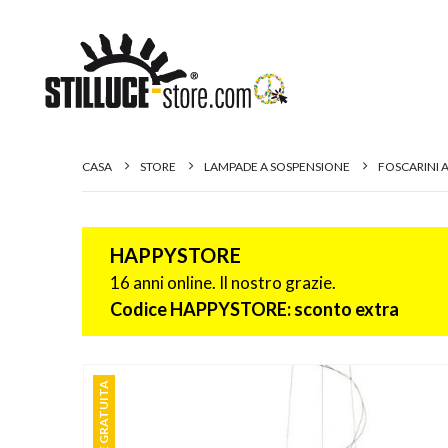
CASA
STORE
LAMPADE A SOSPENSIONE
FOSCARINI 
HAPPYSTORE
16 anni online. Il nostro grazie.
Codice HAPPYSTORE: sconto extra