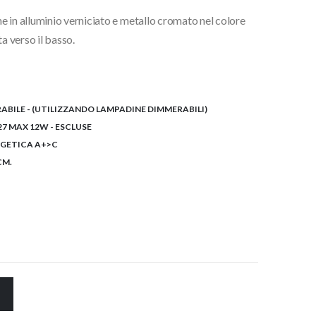
e in alluminio verniciato e metallo cromato nel colore
.
ta verso il basso.
BILE - (UTILIZZANDO LAMPADINE DIMMERABILI)
27 MAX 12W - ESCLUSE
RGETICA A+>C
CM.