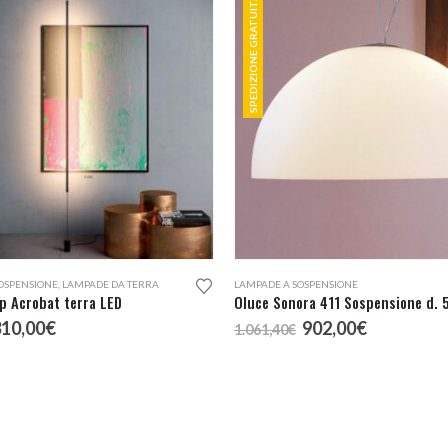
SPEDIZIONE GRATUITA
OSPENSIONE
,
LAMPADE DA TERRA
LAMPADE A SOSPENSIONE
p Acrobat terra LED
Oluce Sonora 411 Sospensione d. 
l
Il
Il
Il
310,00
€
902,00
€
1.061,40
€
rezzo
prezzo
prezzo
prezzo
riginale
attuale
originale
attuale
ra:
è:
era:
è:
64,78€.
310,00€.
1.061,40€.
902,00€.