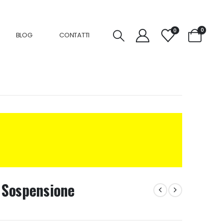
0
0
BLOG
CONTATTI
i Sospensione