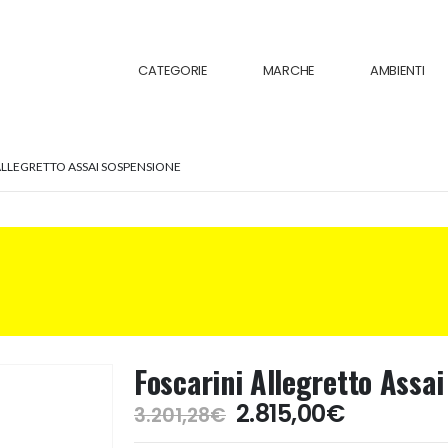
CATEGORIE
MARCHE
AMBIENTI
ALLEGRETTO ASSAI SOSPENSIONE
Foscarini Allegretto Assa
Il
Il
2.815,00
€
3.201,28
€
prezzo
prezzo