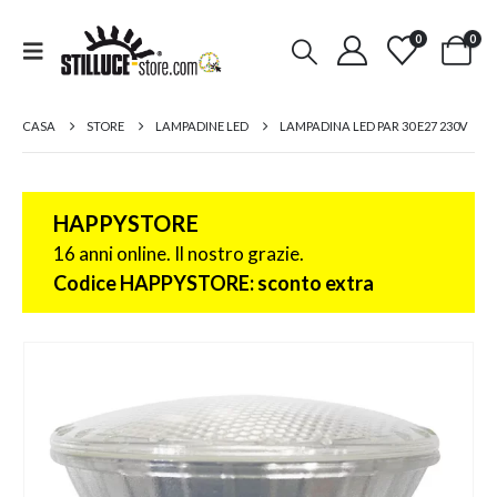
0
0
CASA
STORE
LAMPADINE LED
LAMPADINA LED PAR 30 E27 230V
HAPPYSTORE
16 anni online. Il nostro grazie.
Codice HAPPYSTORE: sconto extra