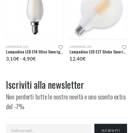
Questo prodotto ha più varianti. Le opzioni possono essere scelte nella pagina del prodotto
LAMPADINE LED
LAMPADINE LED
Lampadina LED E14 Oliva Smerigliata
Lampadina LED E27 Globo Smerigliata D.125
Fascia
3,10
€
-
4,90
€
12,40
€
di
prezzo:
da
3,10€
Iscriviti alla newsletter
a
4,90€
Non perderti tutte le nostre novità e uno sconto extra
del -7%