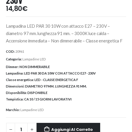
230V
14,80
€
Lampadina LED PAR 30 10W con attacco E27 – 230V –
diametro 97 mm. lunghezza 91 mm. – 3000K luce calda –
Accensione immediata – Non dimmerabile – Classe energetica F
COD:
20961
Categoria:
Lampadine LED
Dimmer:
NON DIMMERABILE
Lampadina:
LED PAR 30 DA 10W CON ATTACCO E27 - 230V
Classe energetica:
LED - CLASSE ENERGETICA F
Dimensioni:
DIAMETRO 97 MM. LUNGHEZZA 91 MM.
Disponibilità:
DISPONIBILE
Tempistica:
CA 10 / 15 GIORNI LAVORATIVI
Marchio:
Lampadine LED
Aggiungi Al Carrello