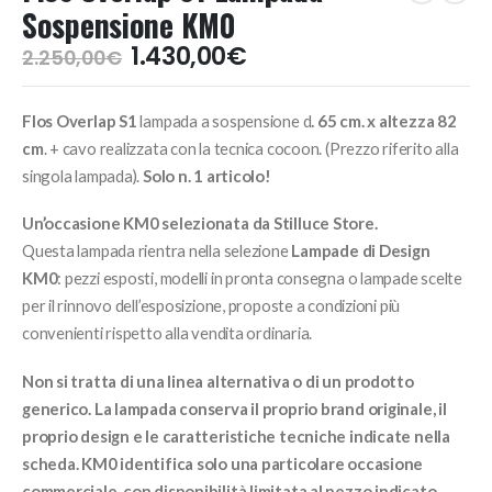
Sospensione KM0
Il
Il
1.430,00
€
2.250,00
€
prezzo
prezzo
originale
attuale
Flos Overlap S1
lampada a sospensione d
. 65 cm. x altezza 82
era:
è:
2.250,00€.
1.430,00€.
cm
. + cavo realizzata con la tecnica cocoon. (Prezzo riferito alla
singola lampada).
Solo n. 1 articolo!
Un’occasione KM0 selezionata da Stilluce Store.
Questa lampada rientra nella selezione
Lampade di Design
KM0
: pezzi esposti, modelli in pronta consegna o lampade scelte
per il rinnovo dell’esposizione, proposte a condizioni più
convenienti rispetto alla vendita ordinaria.
Non si tratta di una linea alternativa o di un prodotto
generico. La lampada conserva il proprio brand originale, il
proprio design e le caratteristiche tecniche indicate nella
scheda. KM0 identifica solo una particolare occasione
commerciale, con disponibilità limitata al pezzo indicato.