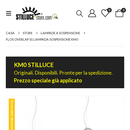
0
0
CASA
STORE
LAMPADE A SOSPENSIONE
FLOS OVERLAP S1 LAMPADA SOSPENSIONE KM0
KM0 STILLUCE
Originali. Disponibili. Pronte per la spedizione.
Prezzo speciale già applicato
SPEDIZIONE GRATUITA
SPEDIZIONE GRATUITA