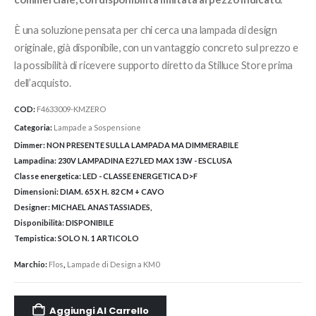
È una soluzione pensata per chi cerca una lampada di design
originale, già disponibile, con un vantaggio concreto sul prezzo e
la possibilità di ricevere supporto diretto da Stilluce Store prima
dell’acquisto.
COD:
F4633009-KMZERO
Categoria:
Lampade a Sospensione
Dimmer:
NON PRESENTE SULLA LAMPADA MA DIMMERABILE
Lampadina:
230V LAMPADINA E27 LED MAX 13W - ESCLUSA
Classe energetica:
LED - CLASSE ENERGETICA D>F
Dimensioni:
DIAM. 65 X H. 82 CM + CAVO
Designer:
MICHAEL ANASTASSIADES,
Disponibilità:
DISPONIBILE
Tempistica:
SOLO N. 1 ARTICOLO
Marchio:
Flos
,
Lampade di Design a KM0
Aggiungi Al Carrello