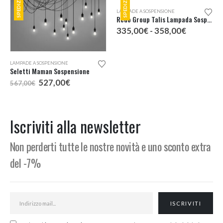
Questo prodotto ha più varianti. Le opzioni possono essere scelte nella pagina del prodotto
LAMPADE A SOSPENSIONE
LAMPADE A SOSPENSIONE
Seletti Maman Sospensione
Redo Group Talis Lampada Sospensione 5 Luci
Il
Il
Fascia
527,00
€
335,00
€
-
358,00
€
567,00
€
prezzo
prezzo
di
originale
attuale
prezzo:
era:
è:
da
567,00€.
527,00€.
335,00€
Iscriviti alla newsletter
a
358,00€
Non perderti tutte le nostre novità e uno sconto extra
del -7%