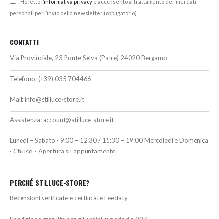
Ho letto l'
informativa privacy
e acconsento al trattamento dei miei dati
personali per l’invio della newsletter (obbligatorio)
CONTATTI
Via Provinciale, 23 Ponte Selva (Parre) 24020 Bergamo
Telefono:
(+39) 035 704466
Mail:
info@stilluce-store.it
Assistenza:
account@stilluce-store.it
Lunedì – Sabato · 9:00 – 12:30 / 15:30 – 19:00 Mercoledì e Domenica
· Chiuso - Apertura su appuntamento
PERCHÉ STILLUCE-STORE?
Recensioni verificate e certificate Feedaty
Spedizione gratuita per gli ordini superiori a 99 €