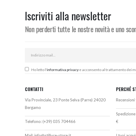
era:
è:
364,00€.
336,00€.
Iscriviti alla newsletter
Non perderti tutte le nostre novità e uno sc
Ho letto l'
informativa privacy
e acconsento al trattamento dei miei
CONTATTI
PERCHÉ S
Via Provinciale, 23 Ponte Selva (Parre) 24020
Recensioni 
Bergamo
Spedizione 
Telefono:
(+39) 035 704466
€
Mail:
info@stilluce-store.it
I tuoi acqu