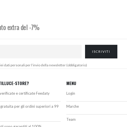
era:
è:
395,28€.
335,00€.
onto extra del -7%
 dati personali per l’invio della newsletter (obbligatorio)
TILLUCE-STORE?
MENU
verificate e certificate Feedaty
Login
gratuita per gli ordini superiori a 99
Marche
Team
isti sono garantiti al 100%