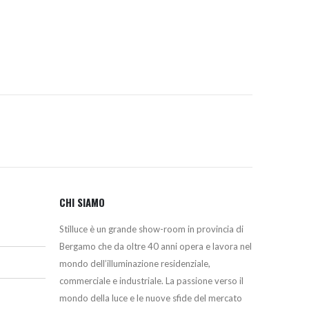
era:
è:
567,00€.
527,00€.
CHI SIAMO
Stilluce è un grande show-room in provincia di
Bergamo che da oltre 40 anni opera e lavora nel
mondo dell’illuminazione residenziale,
commerciale e industriale. La passione verso il
mondo della luce e le nuove sfide del mercato