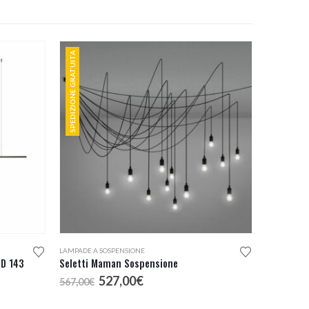
SPEDIZIONE GRATUITA
LAMPADE A SOSPENSIONE
ED 143
Seletti Maman Sospensione
Il
Il
527,00
€
567,00
€
prezzo
prezzo
originale
attuale