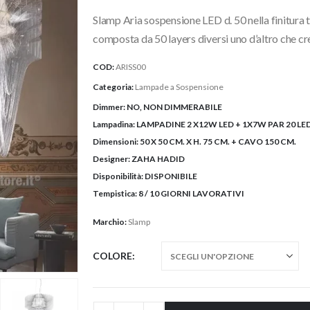
prezz
Slamp Aria sospensione LED d. 50 nella finitura 
da
1.284
composta da 50 layers diversi uno d’altro che c
a
COD:
ARISS00
2.64
Categoria:
Lampade a Sospensione
Dimmer:
NO, NON DIMMERABILE
Lampadina:
LAMPADINE 2 X12W LED + 1X7W PAR 20 LED
Dimensioni:
50 X 50 CM. X H. 75 CM. + CAVO 150 CM.
Designer:
ZAHA HADID
Disponibilità:
DISPONIBILE
Tempistica:
8 / 10 GIORNI LAVORATIVI
Marchio:
Slamp
COLORE