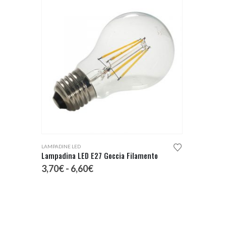
Questo prodotto ha più varianti. Le opzioni possono essere scelte nella pagina del prodotto
LAMPADINE LED
Lampadina LED E27 Goccia Filamento
Fascia
3,70
€
-
6,60
€
di
prezzo:
da
3,70€
a
6,60€