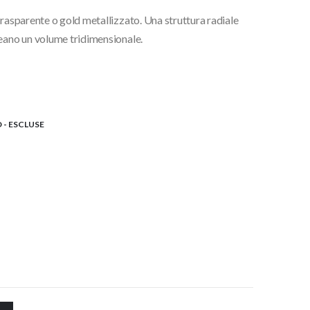
o:
trasparente o gold metallizzato. Una struttura radiale
,00€
reano un volume tridimensionale.
0,00€
 - ESCLUSE