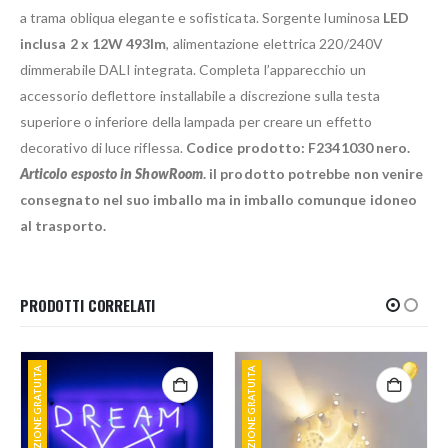
a trama obliqua elegante e sofisticata. Sorgente luminosa
LED
inclusa 2 x 12W 493lm
, alimentazione elettrica 220/240V
dimmerabile DALI integrata. Completa l’apparecchio un
accessorio deflettore installabile a discrezione sulla testa
superiore o inferiore della lampada per creare un effetto
decorativo di luce riflessa.
Codice prodotto: F2341030 nero.
Articolo esposto in ShowRoom
. il prodotto potrebbe non venire
consegnato nel suo imballo ma in imballo comunque idoneo
al trasporto.
PRODOTTI CORRELATI
SPEDIZIONE GRATUITA
SPEDIZIONE GRATUITA