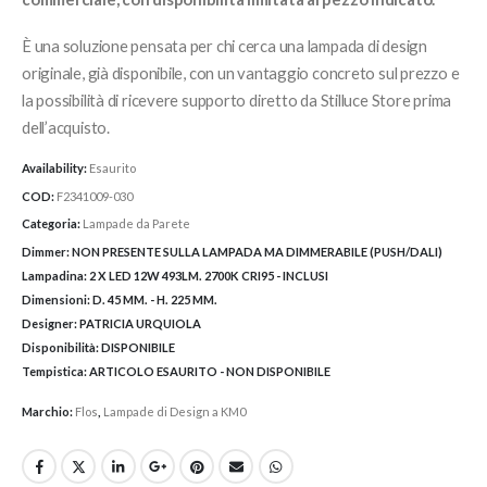
È una soluzione pensata per chi cerca una lampada di design
originale, già disponibile, con un vantaggio concreto sul prezzo e
la possibilità di ricevere supporto diretto da Stilluce Store prima
dell’acquisto.
Availability:
Esaurito
COD:
F2341009-030
Categoria:
Lampade da Parete
Dimmer:
NON PRESENTE SULLA LAMPADA MA DIMMERABILE (PUSH/DALI)
Lampadina:
2 X LED 12W 493LM. 2700K CRI95 - INCLUSI
Dimensioni:
D. 45 MM. - H. 225 MM.
Designer:
PATRICIA URQUIOLA
Disponibilità:
DISPONIBILE
Tempistica:
ARTICOLO ESAURITO - NON DISPONIBILE
Marchio:
Flos
,
Lampade di Design a KM0