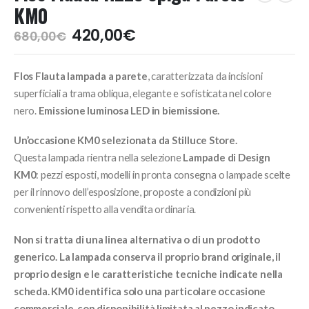
KM0
Il
Il
420,00
€
680,00
€
prezzo
prezzo
originale
attuale
Flos Flauta lampada a parete
, caratterizzata da incisioni
era:
è:
680,00€.
420,00€.
superficiali a trama obliqua, elegante e sofisticata nel colore
nero.
Emissione luminosa LED in biemissione.
Un’occasione KM0 selezionata da Stilluce Store.
Questa lampada rientra nella selezione
Lampade di Design
KM0
: pezzi esposti, modelli in pronta consegna o lampade scelte
per il rinnovo dell’esposizione, proposte a condizioni più
convenienti rispetto alla vendita ordinaria.
Non si tratta di una linea alternativa o di un prodotto
generico. La lampada conserva il proprio brand originale, il
proprio design e le caratteristiche tecniche indicate nella
scheda. KM0 identifica solo una particolare occasione
commerciale, con disponibilità limitata al pezzo indicato.