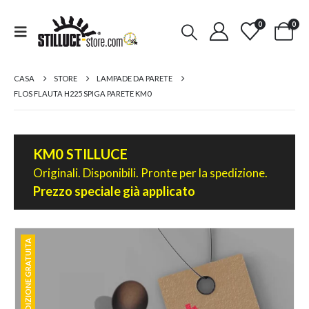
0
0
CASA
STORE
LAMPADE DA PARETE
FLOS FLAUTA H225 SPIGA PARETE KM0
KM0 STILLUCE
Originali. Disponibili. Pronte per la spedizione.
Prezzo speciale già applicato
SPEDIZIONE GRATUITA
SPEDIZIONE GRATUITA