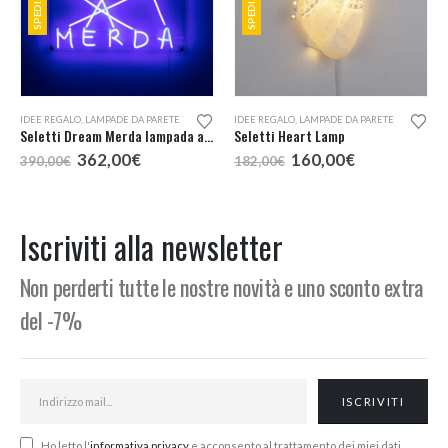
IDEE REGALO
,
LAMPADE DA PARETE
IDEE REGALO
,
LAMPADE DA PARETE
Seletti Dream Merda lampada a LED
Seletti Heart Lamp
Il
Il
Il
Il
362,00
€
160,00
€
390,00
€
182,00
€
prezzo
prezzo
prezzo
prezzo
originale
attuale
originale
attuale
era:
è:
era:
è:
390,00€.
362,00€.
182,00€.
160,00€.
Iscriviti alla newsletter
Non perderti tutte le nostre novità e uno sconto extra
del -7%
Ho letto l'
informativa privacy
e acconsento al trattamento dei miei dati