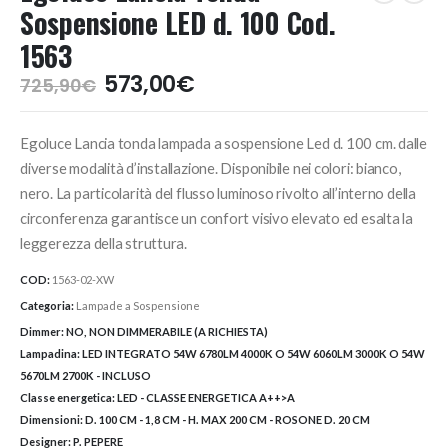
Sospensione LED d. 100 Cod.
1563
Il
Il
573,00
€
725,90
€
prezzo
prezzo
originale
attuale
Egoluce Lancia tonda lampada a sospensione Led d. 100 cm. dalle
era:
è:
725,90€.
573,00€.
diverse modalità d’installazione. Disponibile nei colori: bianco,
nero. La particolarità del flusso luminoso rivolto all’interno della
circonferenza garantisce un confort visivo elevato ed esalta la
leggerezza della struttura.
COD:
1563-02-XW
Categoria:
Lampade a Sospensione
Dimmer:
NO, NON DIMMERABILE (A RICHIESTA)
Lampadina:
LED INTEGRATO 54W 6780LM 4000K O 54W 6060LM 3000K O 54W
5670LM 2700K - INCLUSO
Classe energetica:
LED - CLASSE ENERGETICA A++>A
Dimensioni:
D. 100 CM - 1,8 CM - H. MAX 200 CM - ROSONE D. 20 CM
Designer:
P. PEPERE