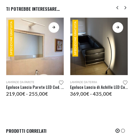
TI POTREBBE INTERESSARE…
SPEDIZIONE GRATUITA
SPEDIZIONE GRATUITA
Questo prodotto ha più varianti. Le opzioni possono essere scelte nella pagina del prodotto
Questo prodotto ha più varianti. Le opzioni possono essere scelte nella pagina del prodotto
LAMPADE DA PARETE
LAMPADE DA TERRA
Egoluce Lancia Parete LED Cod. 4567
Egoluce Lancia di Achille LED Cod. 1567
Fascia
Fascia
219,00
€
-
255,00
€
369,00
€
-
435,00
€
di
di
prezzo:
prezzo:
da
da
219,00€
369,00€
a
a
255,00€
435,00€
PRODOTTI CORRELATI