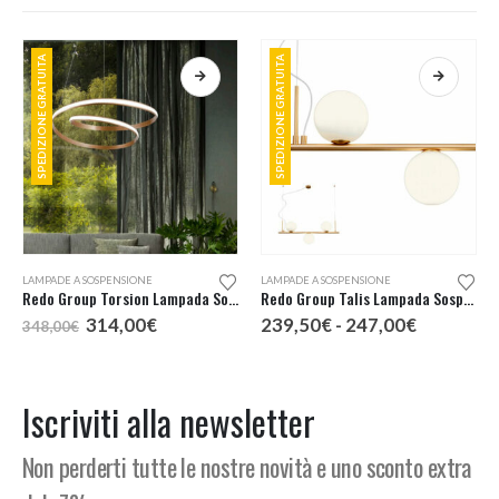
SPEDIZIONE GRATUITA
SPEDIZIONE GRATUITA
Questo prodotto ha più varianti. Le opzioni possono essere scelte nella pagina del prodotto
LAMPADE A SOSPENSIONE
LAMPADE A SOSPENSIONE
Redo Group Torsion Lampada Sospensione LED 74
Redo Group Talis Lampada Sospensione 3 Luci
Il
Il
Fascia
314,00
€
239,50
€
-
247,00
€
348,00
€
prezzo
prezzo
di
originale
attuale
prezzo:
era:
è:
da
348,00€.
314,00€.
239,50€
Iscriviti alla newsletter
a
247,00€
Non perderti tutte le nostre novità e uno sconto extra