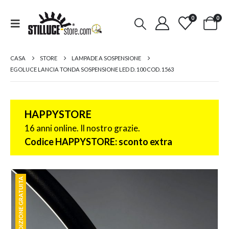
0
0
CASA
STORE
LAMPADE A SOSPENSIONE
EGOLUCE LANCIA TONDA SOSPENSIONE LED D. 100 COD. 1563
HAPPYSTORE
16 anni online. Il nostro grazie.
Codice HAPPYSTORE: sconto extra
SPEDIZIONE GRATUITA
SPEDIZIONE GRATUITA