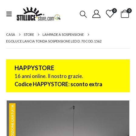
0
0
CASA
STORE
LAMPADE A SOSPENSIONE
EGOLUCE LANCIA TONDA SOSPENSIONE LED D. 70 COD. 1562
HAPPYSTORE
16 anni online. Il nostro grazie.
Codice HAPPYSTORE: sconto extra
SPEDIZIONE GRATUITA
SPEDIZIONE GRATUITA