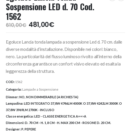
Sospensione LED d. 70 Cod.
1562
Il
Il
481,00
€
610,00
€
prezzo
prezzo
originale
attuale
Egoluce Lancia tonda lampada a sospensione Led d. 70 cm. dalle
era:
è:
610,00€.
481,00€.
diverse modalità d’installazione. Disponibile nei colori: bianco,
nero. La particolarità del flusso luminoso rivolto all’interno della
circonferenza garantisce un confort visivo elevato ed esalta la
leggerezza della struttura.
COD:
1562
Categoria:
Lampade a Sospensione
Dimmer:
NO, NON DIMMERABILE (A RICHIESTA)
Lampadina:
LED INTEGRATO 37,8W 4746LM 4000K O 37,8W 4242LM 3000K O
37,8W 3969LM 2700K - INCLUSO
Classe energetica:
LED - CLASSE ENERGETICA A++>A
Dimensioni:
D. 70 CM - H. 1,8 CM - H. MAX 200 CM - ROSONE D. 20 CM.
Designer:
P. PEPERE