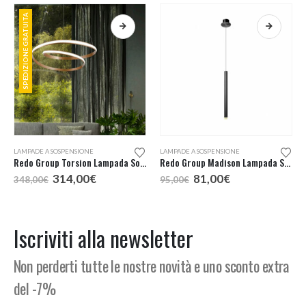
SPEDIZIONE GRATUITA
Questo prodotto ha più varianti. Le opzioni possono essere scelte nella pagina del prodotto
LAMPADE A SOSPENSIONE
LAMPADE A SOSPENSIONE
Redo Group Torsion Lampada Sospensione LED 74
Redo Group Madison Lampada Sospensione Led Singola
Il
Il
Il
Il
314,00
€
81,00
€
348,00
€
95,00
€
o
prezzo
prezzo
prezzo
prezzo
e
originale
attuale
originale
attuale
era:
è:
era:
è:
,00€.
348,00€.
314,00€.
95,00€.
81,00€.
Iscriviti alla newsletter
Non perderti tutte le nostre novità e uno sconto extra
del -7%