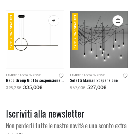
SPEDIZIONE GRATUITA
SPEDIZIONE GRATUITA
Questo prodotto ha più varianti. Le opzioni possono essere scelte nella pagina del prodotto
LAMPADE A SOSPENSIONE
LAMPADE A SOSPENSIONE
Redo Group Giotto sospensione LED 143
Seletti Maman Sospensione
Il
Il
Il
Il
335,00
€
527,00
€
395,28
€
567,00
€
prezzo
prezzo
prezzo
prezzo
:
originale
attuale
originale
attuale
era:
è:
era:
è:
€
395,28€.
335,00€.
567,00€.
527,00€.
Iscriviti alla newsletter
€
Non perderti tutte le nostre novità e uno sconto extra