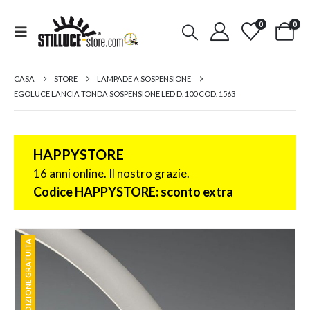
0
0
CASA
STORE
LAMPADE A SOSPENSIONE
EGOLUCE LANCIA TONDA SOSPENSIONE LED D. 100 COD. 1563
HAPPYSTORE
16 anni online. Il nostro grazie.
Codice HAPPYSTORE: sconto extra
SPEDIZIONE GRATUITA
SPEDIZIONE GRATUITA