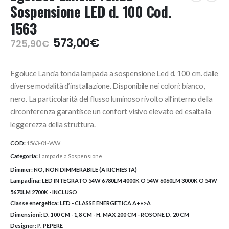
Sospensione LED d. 100 Cod.
1563
Il
Il
573,00
€
725,90
€
prezzo
prezzo
originale
attuale
Egoluce Lancia tonda lampada a sospensione Led d. 100 cm. dalle
era:
è:
725,90€.
573,00€.
diverse modalità d’installazione. Disponibile nei colori: bianco,
nero. La particolarità del flusso luminoso rivolto all’interno della
circonferenza garantisce un confort visivo elevato ed esalta la
leggerezza della struttura.
COD:
1563-01-WW
Categoria:
Lampade a Sospensione
Dimmer:
NO, NON DIMMERABILE (A RICHIESTA)
Lampadina:
LED INTEGRATO 54W 6780LM 4000K O 54W 6060LM 3000K O 54W
5670LM 2700K - INCLUSO
Classe energetica:
LED - CLASSE ENERGETICA A++>A
Dimensioni:
D. 100 CM - 1,8 CM - H. MAX 200 CM - ROSONE D. 20 CM
Designer:
P. PEPERE