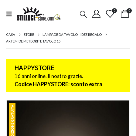
0
0
CASA
STORE
LAMPADE DA TAVOLO
,
IDEE REGALO
ARTEMIDE METEORITE TAVOLO 15
HAPPYSTORE
16 anni online. Il nostro grazie.
Codice HAPPYSTORE: sconto extra
SPEDIZIONE GRATUITA
SPEDIZIONE GRATUITA