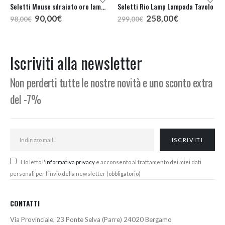
Seletti Mouse sdraiato oro lampada tavolo
Seletti Rio Lamp Lampada Tavolo
Il
Il
Il
Il
90,00
€
258,00
€
98,00
€
299,00
€
prezzo
prezzo
prezzo
prezzo
originale
attuale
originale
attuale
era:
è:
era:
è:
98,00€.
90,00€.
299,00€.
258,00€.
Iscriviti alla newsletter
Non perderti tutte le nostre novità e uno sconto extra
del -7%
Ho letto l'
informativa privacy
e acconsento al trattamento dei miei dati
personali per l’invio della newsletter (obbligatorio)
CONTATTI
Via Provinciale, 23 Ponte Selva (Parre) 24020 Bergamo