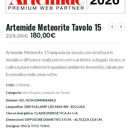
Artemide Meteorite Tavolo 15
Il
Il
180,00
€
225,00
€
prezzo
prezzo
originale
attuale
Artemide Meteorite 15 lampada da tavolo con struttura in
era:
è:
225,00€.
180,00€.
metallo e diffusore realizzato in vetro artistico a doppio strato, si
colloca piacevolmente in qualsiasi ambiente domestico, ideale per
il comodino nella zona notte.
COD:
1703010A
Categorie:
Idee Regalo
,
Lampade da Tavolo
Dimmer:
NO, NON DIMMERABILE
Lampadina:
230V E14 LAMP. LED MAX 4W - ESCLUSA
Classe energetica:
CLASSE ENERGETICA A++>A
Dimensioni:
DIFFUSORE DIAMETRO 15 CM. - ALTEZZA 13,8 CM.
Designer:
PIO & TITO TOSO