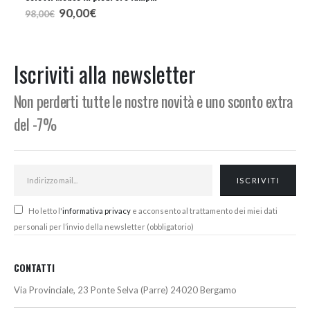
Il
Il
Il
Il
90,00
€
235,00
€
98,00
€
254,00
€
prezzo
prezzo
prezzo
prezzo
originale
attuale
originale
attuale
era:
è:
era:
è:
98,00€.
90,00€.
254,00€.
235,00€.
Iscriviti alla newsletter
Non perderti tutte le nostre novità e uno sconto extra
del -7%
Ho letto l'
informativa privacy
e acconsento al trattamento dei miei dati
personali per l’invio della newsletter (obbligatorio)
CONTATTI
Via Provinciale, 23 Ponte Selva (Parre) 24020 Bergamo