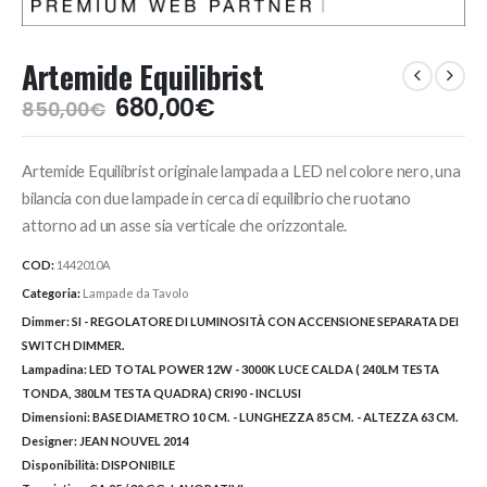
Artemide Equilibrist
Il
Il
680,00
€
850,00
€
prezzo
prezzo
originale
attuale
Artemide Equilibrist originale lampada a LED nel colore nero, una
era:
è:
850,00€.
680,00€.
bilancia con due lampade in cerca di equilibrio che ruotano
attorno ad un asse sia verticale che orizzontale.
COD:
1442010A
Categoria:
Lampade da Tavolo
Dimmer:
SI - REGOLATORE DI LUMINOSITÀ CON ACCENSIONE SEPARATA DEI
SWITCH DIMMER.
Lampadina:
LED TOTAL POWER 12W - 3000K LUCE CALDA ( 240LM TESTA
TONDA, 380LM TESTA QUADRA) CRI90 - INCLUSI
Dimensioni:
BASE DIAMETRO 10 CM. - LUNGHEZZA 85 CM. - ALTEZZA 63 CM.
Designer:
JEAN NOUVEL 2014
Disponibilità:
DISPONIBILE