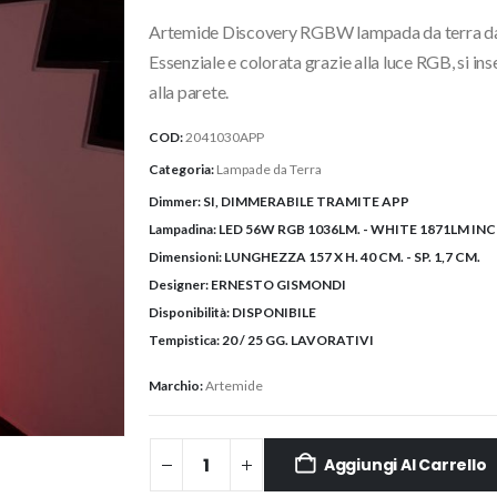
originale
attuale
Artemide Discovery RGBW lampada da terra da 
era:
è:
2.280,00€.
1.824,00
Essenziale e colorata grazie alla luce RGB, si i
alla parete.
COD:
2041030APP
Categoria:
Lampade da Terra
Dimmer:
SI, DIMMERABILE TRAMITE APP
Lampadina:
LED 56W RGB 1036LM. - WHITE 1871LM IN
Dimensioni:
LUNGHEZZA 157 X H. 40 CM. - SP. 1,7 CM.
Designer:
ERNESTO GISMONDI
Disponibilità:
DISPONIBILE
Tempistica:
20 / 25 GG. LAVORATIVI
Marchio:
Artemide
Aggiungi Al Carrello