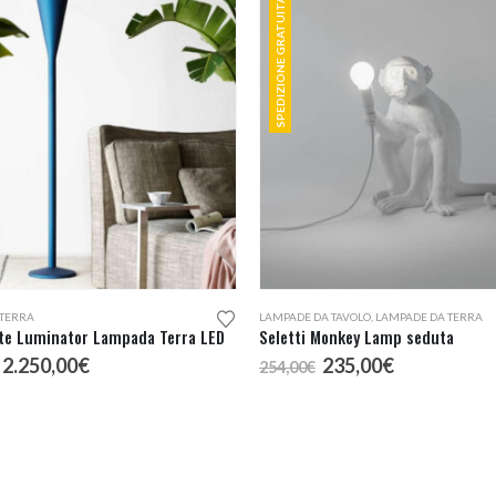
SPEDIZIONE GRATUITA
 TERRA
LAMPADE DA TAVOLO
,
LAMPADE DA TERRA
te Luminator Lampada Terra LED
Seletti Monkey Lamp seduta
Il
Il
Il
Il
2.250,00
€
235,00
€
254,00
€
prezzo
prezzo
prezzo
prezzo
originale
attuale
originale
attuale
era:
è:
era:
è:
2.500,00€.
2.250,00€.
254,00€.
235,00€.