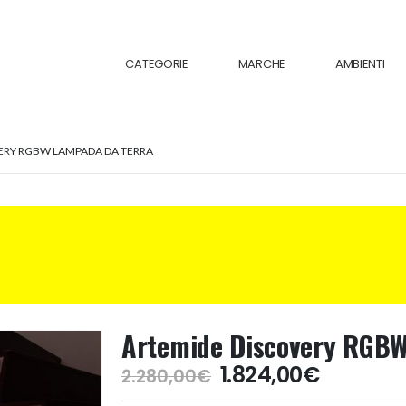
CATEGORIE
MARCHE
AMBIENTI
ERY RGBW LAMPADA DA TERRA
Artemide Discovery RGBW
Il
Il
1.824,00
€
2.280,00
€
prezzo
prezzo