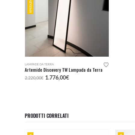
LAMPADE DA TERRA
Artemide Discovery TW Lampada da Terra
Il
Il
1.776,00
€
2.220,00
€
prezzo
prezzo
originale
attuale
era:
è:
2.220,00€.
1.776,00€.
PRODOTTI CORRELATI