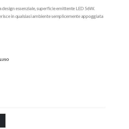
design essenziale, superficie emittente LED 56W.
€.
nserisce in qualsiasi ambiente semplicemente appoggiata
CLUSO