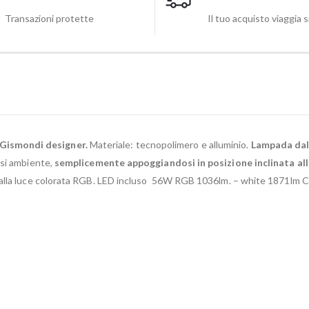
Transazioni protette
Il tuo acquisto viaggia 
Gismondi designer.
Materiale: tecnopolimero e alluminio.
Lampada dal 
asi ambiente,
semplicemente appoggiandosi in posizione inclinata all
 alla luce colorata RGB. LED incluso 56W RGB 1036lm. – white 1871lm 