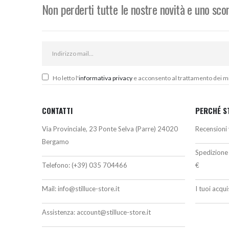
Non perderti tutte le nostre novità e uno sc
Ho letto l'
informativa privacy
e acconsento al trattamento dei miei
CONTATTI
PERCHÉ S
Via Provinciale, 23 Ponte Selva (Parre) 24020
Recensioni 
Bergamo
Spedizione 
Telefono:
(+39) 035 704466
€
Mail:
info@stilluce-store.it
I tuoi acqu
Assistenza:
account@stilluce-store.it