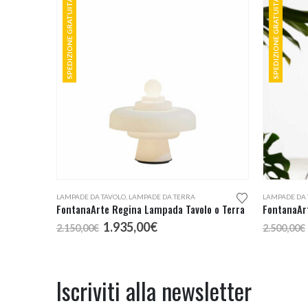
SPEDIZIONE GRATUITA
SPEDIZIONE GRATUITA
Questo prodotto ha più varianti. Le opzioni possono essere scelte nella pagina del prodotto
LAMPADE DA TAVOLO
,
LAMPADE DA TERRA
LAMPADE DA
FontanaArte Regina Lampada Tavolo o Terra
FontanaAr
Il
Il
1.935,00
€
2.150,00
€
2.500,00
€
prezzo
prezzo
originale
attuale
era:
è:
2.150,00€.
1.935,00€.
Iscriviti alla newsletter