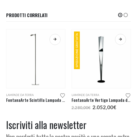
PRODOTTI CORRELATI
SPEDIZIONE GRATUITA
LAMPADE DA TERRA
LAMPADE DA TERRA
FontanaArte Scintilla Lampada Terra
FontanaArte Vertigo Lampada da Terra LED
Il
Il
2.052,00
€
2.280,00
€
prezzo
prezzo
originale
attuale
Iscriviti alla newsletter
era:
è:
2.280,00€.
2.052,00
Non perderti tutte le nostre novità e uno sconto extra