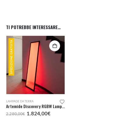
TI POTREBBE INTERESSARE…
SPEDIZIONE GRATUITA
LAMPADE DA TERRA
Artemide Discovery RGBW Lampada da Terra
Il
Il
1.824,00
€
2.280,00
€
prezzo
prezzo
originale
attuale
era:
è:
2.280,00€.
1.824,00€.