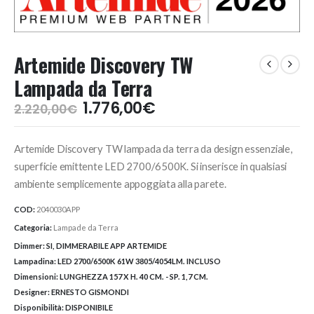
Artemide Discovery TW
Lampada da Terra
Il
Il
1.776,00
€
2.220,00
€
prezzo
prezzo
originale
attuale
Artemide Discovery TW lampada da terra da design essenziale,
era:
è:
2.220,00€.
1.776,00€.
superficie emittente LED 2700/6500K. Si inserisce in qualsiasi
ambiente semplicemente appoggiata alla parete.
COD:
2040030APP
Categoria:
Lampade da Terra
Dimmer:
SI, DIMMERABILE APP ARTEMIDE
Lampadina:
LED 2700/6500K 61W 3805/4054LM. INCLUSO
Dimensioni:
LUNGHEZZA 157 X H. 40 CM. - SP. 1,7 CM.
Designer:
ERNESTO GISMONDI
Disponibilità:
DISPONIBILE