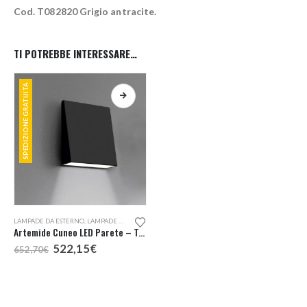
Cod. T082820 Grigio antracite.
TI POTREBBE INTERESSARE…
SPEDIZIONE GRATUITA
Questo prodotto ha più varianti. Le opzioni possono essere scelte nella pagina del prodotto
LAMPADE DA ESTERNO
,
LAMPADE DA PARETE
Artemide Cuneo LED Parete – Terra
Il
Il
522,15
€
652,70
€
prezzo
prezzo
originale
attuale
era:
è:
652,70€.
522,15€.