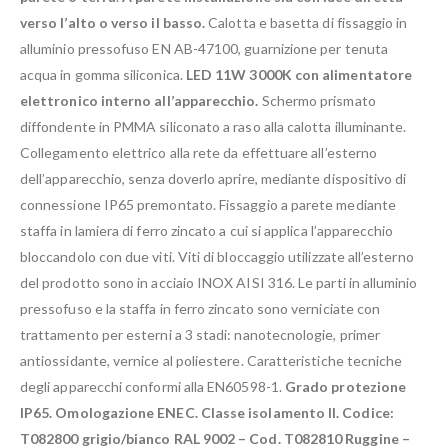
verso l’alto o verso il basso.
Calotta e basetta di fissaggio in
alluminio pressofuso EN AB-47100, guarnizione per tenuta
acqua in gomma siliconica.
LED 11W 3000K con alimentatore
elettronico interno all’apparecchio.
Schermo prismato
diffondente in PMMA siliconato a raso alla calotta illuminante.
Collegamento elettrico alla rete da effettuare all’esterno
dell’apparecchio, senza doverlo aprire, mediante dispositivo di
connessione IP65 premontato. Fissaggio a parete mediante
staffa in lamiera di ferro zincato a cui si applica l’apparecchio
bloccandolo con due viti. Viti di bloccaggio utilizzate all’esterno
del prodotto sono in acciaio INOX AISI 316. Le parti in alluminio
pressofuso e la staffa in ferro zincato sono verniciate con
trattamento per esterni a 3 stadi: nanotecnologie, primer
antiossidante, vernice al poliestere. Caratteristiche tecniche
degli apparecchi conformi alla EN60598-1.
Grado protezione
IP65. Omologazione ENEC. Classe isolamento II. Codice:
T082800 grigio/bianco RAL 9002 – Cod. T082810 Ruggine –