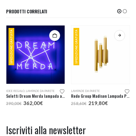
PRODOTTI CORRELATI
SPEDIZIONE GRATUITA
SPEDIZIONE GRATUITA
Questo prodotto ha più varianti. Le opzioni possono essere scelte nella pagina del prodotto
,
LAMPADE DA PARETE
IDEE REGALO
,
LAMPADE DA PARETE
LAMPADE DA PARETE
Seletti Dream Merda lampada a LED
Redo Group Madison Lampada Parete LED 3 Luci
Il
Il
Il
Il
362,00
€
219,80
€
390,00
€
258,60
€
prezzo
prezzo
prezzo
prezzo
originale
attuale
originale
attuale
era:
è:
era:
è:
390,00€.
362,00€.
258,60€.
219,80€.
Iscriviti alla newsletter