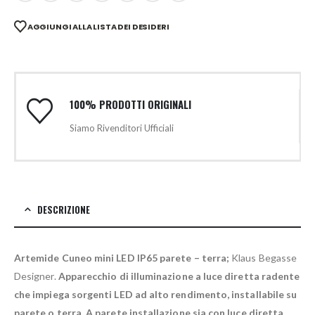
AGGIUNGI ALLA LISTA DEI DESIDERI
100% PRODOTTI ORIGINALI
Siamo Rivenditori Ufficiali
DESCRIZIONE
Artemide Cuneo mini LED IP65 parete – terra;
Klaus Begasse
Designer.
Apparecchio di illuminazione a luce diretta radente
che impiega sorgenti LED ad alto rendimento, installabile su
parete o terra
.
A parete installazione sia con luce diretta