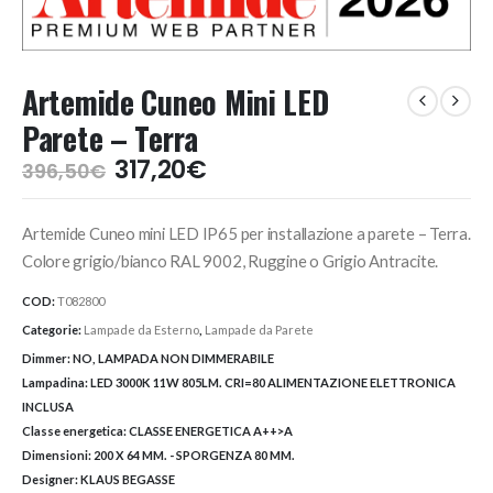
Artemide Cuneo Mini LED
Parete – Terra
Il
Il
317,20
€
396,50
€
prezzo
prezzo
originale
attuale
Artemide Cuneo mini LED IP65 per installazione a parete – Terra.
era:
è:
396,50€.
317,20€.
Colore grigio/bianco RAL 9002, Ruggine o Grigio Antracite.
COD:
T082800
Categorie:
Lampade da Esterno
,
Lampade da Parete
Dimmer:
NO, LAMPADA NON DIMMERABILE
Lampadina:
LED 3000K 11W 805LM. CRI=80 ALIMENTAZIONE ELETTRONICA
INCLUSA
Classe energetica:
CLASSE ENERGETICA A++>A
Dimensioni:
200 X 64 MM. - SPORGENZA 80 MM.
Designer:
KLAUS BEGASSE