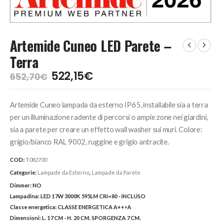
Artemide Cuneo LED Parete –
Terra
Il
Il
522,15
€
652,70
€
prezzo
prezzo
originale
attuale
Artemide Cuneo lampada da esterno IP65, installabile sia a terra
era:
è:
652,70€.
522,15€.
per un illuminazione radente di percorsi o ampie zone nei giardini,
sia a parete per creare un effetto wall washer sui muri. Colore:
grigio/bianco RAL 9002, ruggine e grigio antracite.
COD:
T082700
Categorie:
Lampade da Esterno
,
Lampade da Parete
Dimmer:
NO
Lampadina:
LED 17W 3000K 595LM CRI=80 - INCLUSO
Classe energetica:
CLASSE ENERGETICA A++>A
Dimensioni:
L. 17 CM - H. 20 CM. SPORGENZA 7 CM.