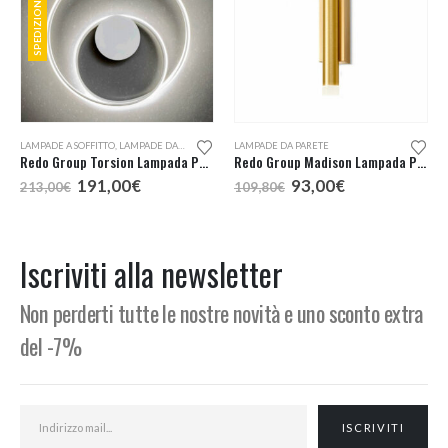
Questo prodotto ha più varianti. Le opzioni possono essere scelte nella pagina del prodotto
LAMPADE A SOFFITTO
,
LAMPADE DA PARETE
LAMPADE DA PARETE
Redo Group Torsion Lampada Parete o Soffitto LED
Redo Group Madison Lampada Parete LED 1 Luce
Il
Il
Il
Il
191,00
€
93,00
€
213,00
€
109,80
€
prezzo
prezzo
prezzo
prezzo
originale
attuale
originale
attuale
era:
è:
era:
è:
213,00€.
191,00€.
109,80€.
93,00€.
Iscriviti alla newsletter
Non perderti tutte le nostre novità e uno sconto extra
del -7%