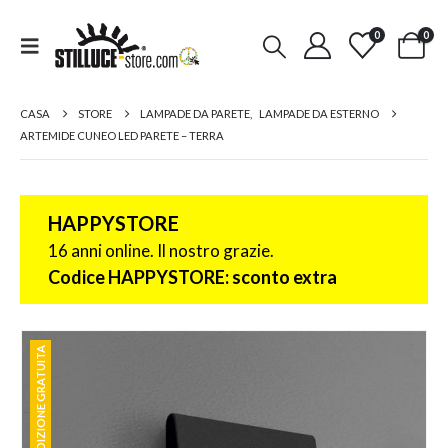
0
0
CASA
STORE
LAMPADE DA PARETE
,
LAMPADE DA ESTERNO
ARTEMIDE CUNEO LED PARETE – TERRA
HAPPYSTORE
16 anni online. Il nostro grazie.
Codice HAPPYSTORE: sconto extra
SPEDIZIONE GRATUITA
SPEDIZIONE GRATUITA