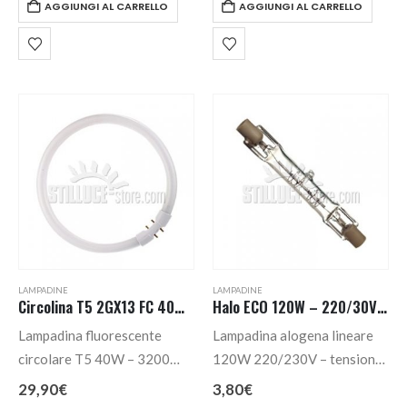
AGGIUNGI AL CARRELLO
AGGIUNGI AL CARRELLO
LAMPADINE
LAMPADINE
Circolina T5 2GX13 FC 40W – ø 300 mm.
Halo ECO 120W – 220/30V – R7S – 12 X 74,9 mm.
Lampadina fluorescente
Lampadina alogena lineare
circolare T5 40W – 3200
120W 220/230V – tensione
lumen – 300 mm. – attacco
di rete – ECO energy saver
29,90
€
3,80
€
2GX13 con tonalità di luce
120W resa 150W lumen