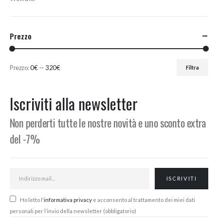
Prezzo
Prezzo:
0€
—
320€
Filtra
Prezzo
Prezzo
Min
Max
Iscriviti alla newsletter
Non perderti tutte le nostre novità e uno sconto extra
del -7%
Ho letto l'
informativa privacy
e acconsento al trattamento dei miei dati
personali per l’invio della newsletter (obbligatorio)