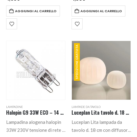
80W resa 100W 1380lm 12
80W resa 100W lumen 1380
AGGIUNGI AL CARRELLO
AGGIUNGI AL CARRELLO
X 1142 mm. – attacco R7S.
– 12 X 749 mm. – attacco
Temperatura di colore
R7S. Temperatura di colore
2900K.
2900K.
SPEDIZIONE GRATUITA
LAMPADINE
LAMPADE DA TAVOLO
Halopin G9 33W ECO – 14 X 42 mm. 230V
Luceplan Lita tavolo d. 18 D92V18
Lampadina alogena halopin
Luceplan Lita lampada da
33W 230V tensione di rete –
tavolo d. 18 cm con diffusore