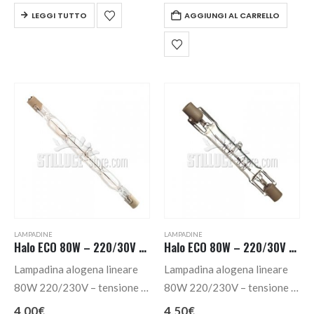
LEGGI TUTTO
AGGIUNGI AL CARRELLO
830 luce calda.
2250 – 12 X 749 mm. –
attacco R7S. Temperatura di
colore 2900K.
LAMPADINE
LAMPADINE
Halo ECO 80W – 220/30V – R7S – 12 X 114,2 mm.
Halo ECO 80W – 220/30V – R7S – 12 X 74,9 mm.
Lampadina alogena lineare
Lampadina alogena lineare
80W 220/230V – tensione di
80W 220/230V – tensione di
rete – ECO energy saver
rete – ECO energy saver
4,00
€
4,50
€