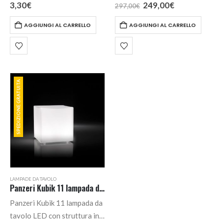
ECO energy saver 33W 40W
in vetro satinato bianco.
Il
Il
3,30
€
249,00
€
297,00
€
prezzo
prezzo
– lumen 460 – 14 X 42 mm. –
Ideale per i comodini e la
originale
attuale
AGGIUNGI AL CARRELLO
AGGIUNGI AL CARRELLO
attacco G9
camera da letto.
era:
è:
297,00€.
249,00€.
SPEDIZIONE GRATUITA
LAMPADE DA TAVOLO
Panzeri Kubik 11 lampada da tavolo LED
Panzeri Kubik 11 lampada da
tavolo LED con struttura in