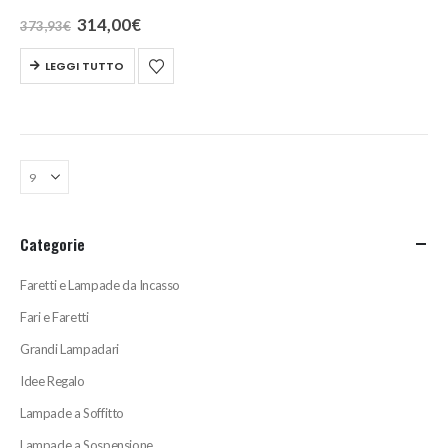
alluminio rifinita con vernice
Il
Il
314,00
€
373,93
€
prezzo
prezzo
bianca e diffusore in vetro
originale
attuale
LEGGI TUTTO
soffiato a fermo opale
era:
è:
373,93€.
314,00€.
satinato.
Categorie
Faretti e Lampade da Incasso
Fari e Faretti
Grandi Lampadari
Idee Regalo
Lampade a Soffitto
Lampade a Sospensione