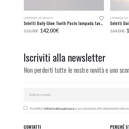
LAMPADE DA TAVOLO
LAMPADE DA 
Seletti Daily Glow Tooth Paste lampada tavolo
Seletti Da
Il
Il
I
142,00
€
153,00
€
164,00
€
prezzo
prezzo
p
originale
attuale
o
era:
è:
e
153,00€.
142,00€.
1
Iscriviti alla newsletter
Non perderti tutte le nostre novità e uno sc
Ho letto l'
informativa privacy
e acconsento al trattamento dei miei
CONTATTI
PERCHÉ S