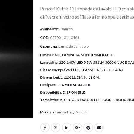
originale
attuale
Panzeri Kubik 11 lampada da tavolo LED con strut
era:
è:
373,93€.
314,00€.
diffusore in vetro soffiato a fermo opale satinat
Availability:
Esaurito
COD:
C07001.011.0401
Categoria:
Lampade da Tavolo
Dimmer:
NO, LAMPADA NON DIMMERABILE
Lampadina:
220-240V LED 9,5W 532LM 3000K (LUCE CA
Classe energetica:
LED - CLASSE ENERGETICA A+
Dimensioni:
L. 11 X 11 CM. H. 11 CM.
Designer:
TEAM DESIGN 2001
Disponibilità:
DISPONIBILE
Tempistica:
ARTICOLO ESAURITO - FUORI PRODUZIO
Marchio:
Lampadine
,
Panzeri