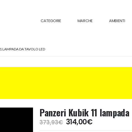
CATEGORIE
MARCHE
AMBIENTI
11 LAMPADA DA TAVOLO LED
Panzeri Kubik 11 lampada 
Il
Il
314,00
€
373,93
€
prezzo
prezzo