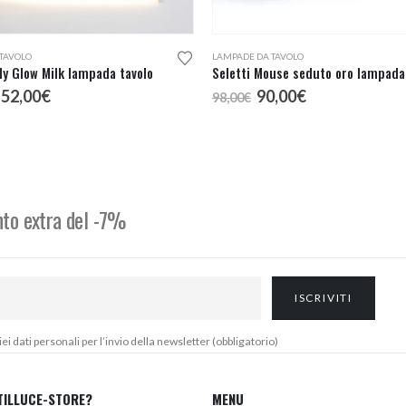
TAVOLO
LAMPADE DA TAVOLO
ily Glow Milk lampada tavolo
Seletti Mouse seduto oro lampada
l
Il
Il
Il
152,00
€
90,00
€
98,00
€
rezzo
prezzo
prezzo
prezzo
riginale
attuale
originale
attuale
ra:
è:
era:
è:
64,00€.
152,00€.
98,00€.
90,00€.
onto extra del -7%
 dati personali per l’invio della newsletter (obbligatorio)
TILLUCE-STORE?
MENU