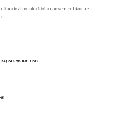
tura in alluminio rifinita con vernice bianca e
o.
LDA) RA > 90- INCLUSO
NE