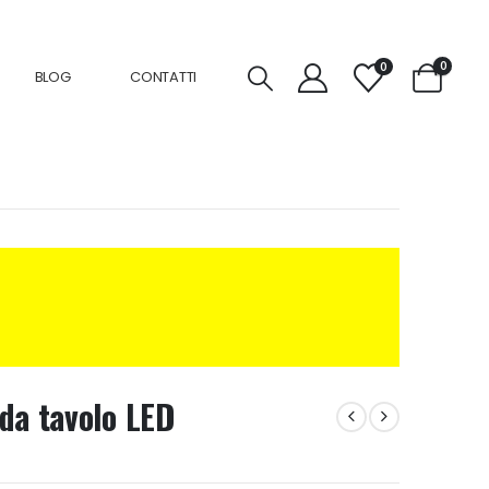
0
0
BLOG
CONTATTI
da tavolo LED