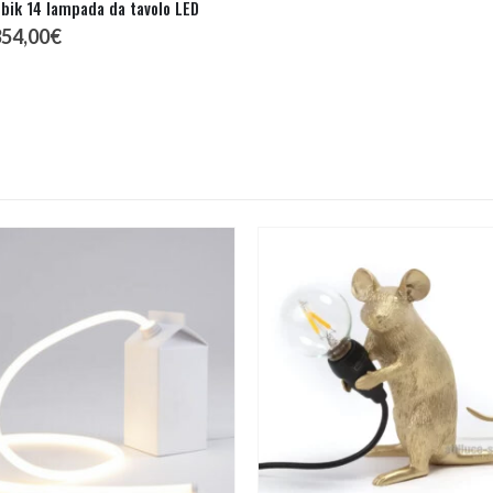
bik 14 lampada da tavolo LED
l
Il
354,00
€
rezzo
prezzo
riginale
attuale
ra:
è:
22,12€.
354,00€.