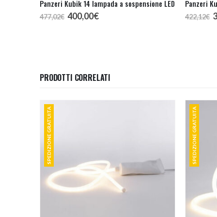
Panzeri Kubik 14 lampada a sospensione LED
Panzeri Ku
Il
Il
I
400,00
€
477,02
€
422,12
€
prezzo
prezzo
p
originale
attuale
o
era:
è:
e
477,02€.
400,00€.
4
PRODOTTI CORRELATI
SPEDIZIONE GRATUITA
SPEDIZIONE GRATUITA