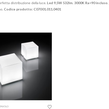
erfetta distribuzione della luce.
Led 9,5W 532lm. 3000K Ra>90 incluso
.
no.
Codice prodotto: C07001.011.0401
TAVOLO