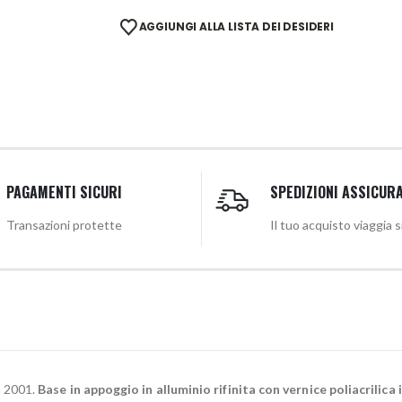
AGGIUNGI ALLA LISTA DEI DESIDERI
PAGAMENTI SICURI
SPEDIZIONI ASSICUR
Transazioni protette
Il tuo acquisto viaggia 
n 2001.
Base in appoggio in alluminio rifinita con vernice poliacrilica