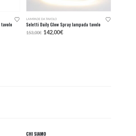
LAMPADE DA TAVOLO
 tavolo
Seletti Daily Glow Spray lampada tavolo
Il
Il
142,00
€
153,00
€
prezzo
prezzo
originale
attuale
era:
è:
153,00€.
142,00€.
CHI SIAMO