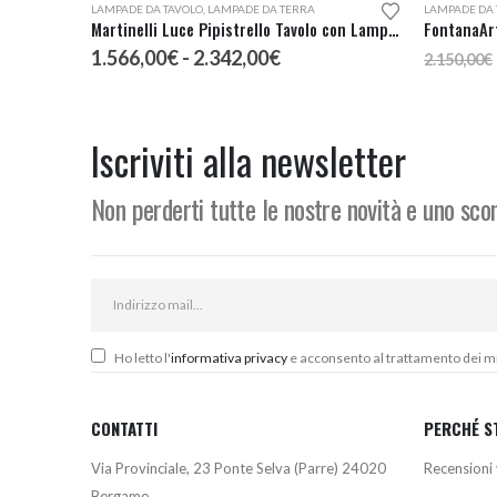
LAMPADE DA TAVOLO
,
LAMPADE DA TERRA
LAMPADE DA 
Martinelli Luce Pipistrello Tavolo con Lampadina
FontanaAr
Fascia
1.566,00
€
-
2.342,00
€
2.150,00
€
di
prezzo:
da
1.566,00€
Iscriviti alla newsletter
a
2.342,00€
Non perderti tutte le nostre novità e uno sc
Ho letto l'
informativa privacy
e acconsento al trattamento dei miei
CONTATTI
PERCHÉ S
Via Provinciale, 23 Ponte Selva (Parre) 24020
Recensioni 
Bergamo