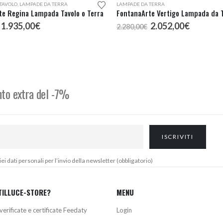
TAVOLO
,
LAMPADE DA TERRA
LAMPADE DA TERRA
te Regina Lampada Tavolo o Terra
FontanaArte Vertigo Lampada da 
Il
Il
Il
Il
1.935,00
€
2.052,00
€
2.280,00
€
prezzo
prezzo
prezzo
prezzo
originale
attuale
originale
attuale
era:
è:
era:
è:
2.150,00€.
1.935,00€.
2.280,00€.
2.052,00
onto extra del -7%
 dati personali per l’invio della newsletter (obbligatorio)
TILLUCE-STORE?
MENU
verificate e certificate Feedaty
Login