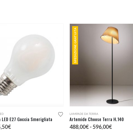
SPEDIZIONE GRATUITA
Questo prodotto ha più varianti. Le opzioni possono essere scelte nella pagina del prodotto
ED
LAMPADE DA TERRA
 LED E27 Goccia Smerigliata
Artemide Choose Terra H.140
Fascia
Fascia
5,50
€
488,00
€
-
596,00
€
di
di