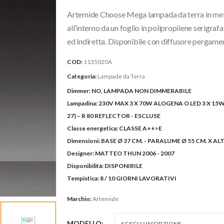
prezzo
Artemide Choose Mega lampada da terra in metal
da
1.085
all’interno da un foglio in polipropilene serigra
a
ed indiretta. Disponibile con diffusore pergamen
1.305
COD:
1135020A
Categoria:
Lampade da Terra
Dimmer:
NO, LAMPADA NON DIMMERABILE
Lampadina:
230V MAX 3 X 70W ALOGENA O LED 3 X 15W 
27) – R 80 REFLECTOR - ESCLUSE
Classe energetica:
CLASSE A++>E
Dimensioni:
BASE Ø 37 CM. - PARALUME Ø 55 CM. X AL
Designer:
MATTEO THUN 2006 - 2007
Disponibilità:
DISPONIBILE
Tempistica:
8 / 10 GIORNI LAVORATIVI
Marchio:
Artemide
MODELLO