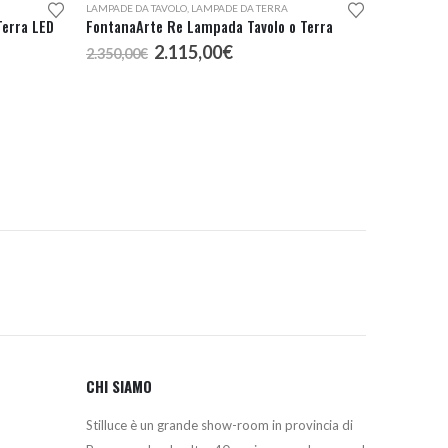
LAMPADE DA TAVOLO
,
LAMPADE DA TERRA
Terra LED
FontanaArte Re Lampada Tavolo o Terra
Il
Il
2.115,00
€
2.350,00
€
prezzo
prezzo
originale
attuale
era:
è:
€.
2.350,00€.
2.115,00€.
CHI SIAMO
Stilluce è un grande show-room in provincia di