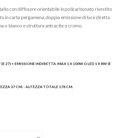
:
lo con diffusore orientabile in policarbonato rivestito
,00€
fato in carta pergamena, doppia emissione di luce diretta
a o bianco e struttura antracite o cromo.
,00€
(E 27) + EMISSIONE INDIRETTA :MAX 1 X 100W O LED 1 X 8W (E
TEZZA 37 CM. - ALTEZZA TOTALE 178 CM.