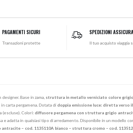
PAGAMENTI SICURI
SPEDIZIONI ASSICUR
Transazioni protette
Il tuo acquisto viaggia 
 designer. Base in zama,
struttura in metallo verniciato colore grigi
to in carta pergamena. Dotata di
doppia emissione luce: diretta verso il
a (escluse). Colori:
diffusore pergamena con struttura grigio antracit
e adatta in qualsiasi tipo di arredamento. Disponibile in un modello con 
 antracite – cod. 1135110A bianco – struttura cromo – cod. 11351