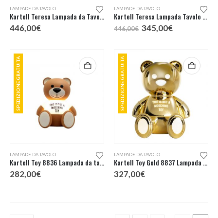
Questo
LAMPADE DA TAVOLO
LAMPADE DA TAVOLO
prodotto
Kartell Teresa Lampada da Tavolo Special Edition
Kartell Teresa Lampada Tavolo KM0
ha
Il
Il
446,00
€
345,00
€
446,00
€
più
prezzo
prezzo
originale
attuale
varianti.
era:
è:
Le
446,00€.
345,00€.
SPEDIZIONE GRATUITA
SPEDIZIONE GRATUITA
opzioni
possono
essere
scelte
nella
pagina
del
prodotto
LAMPADE DA TAVOLO
LAMPADE DA TAVOLO
Kartell Toy 8836 Lampada da tavolo
Kartell Toy Gold 8837 Lampada da tavolo
282,00
€
327,00
€