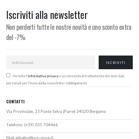
Min
Max
Iscriviti alla newsletter
Non perderti tutte le nostre novità e uno sconto extra
del -7%
Ho letto l'
informativa privacy
e acconsento al trattamento dei miei dati
personali per l’invio della newsletter (obbligatorio)
CONTATTI
Via Provinciale, 23 Ponte Selva (Parre) 24020 Bergamo
Telefono:
(+39) 035 704466
Mail:
info@stilluce-store.it