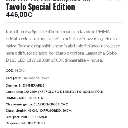
Tavolo Special Edition
446,00
€
Kartell Teresa Special Edition lampada da tavolo in PMMA
riciclato colorato in massa nei colori: arancio, azzurro, petrolio e
malva. Teresa è disponibili anche in altri colori: bianco, nero, base
nera e diffusore bianco, bordeaux e tortora. Lampadina Globo
D125 LED 11W 1800lm 2700K dimmerabile – inclusa.
COD:
9105-1
Categoria:
Lampade da Tavolo
Dimmer:
SI, DIMMERABILE
Lampadina:
220-240V 1XE27 GLOBO D125 LED 11W 1800LM 2700K
DIMMERABILE - INCLUSA
Classe energetica:
CLASSE ENERGETICA C
Dimensioni:
H. 43 CM. - DIFFUSORE D. 50 CM.
Designer:
PHILIPPE STARCK
Disponibilità:
DISPONIBILE