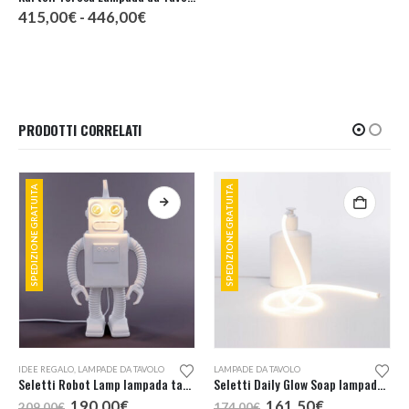
Fascia
415,00
€
-
446,00
€
di
prezzo:
da
415,00€
a
446,00€
PRODOTTI CORRELATI
SPEDIZIONE GRATUITA
SPEDIZIONE GRATUITA
IDEE REGALO
,
LAMPADE DA TAVOLO
LAMPADE DA TAVOLO
Seletti Robot Lamp lampada tavolo
Seletti Daily Glow Soap lampada tavolo
Il
Il
Il
Il
190,00
€
161,50
€
209,00
€
174,00
€