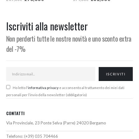
prezzo
prezzo
prezzo
prezzo
originale
attuale
originale
attuale
era:
è:
era:
è:
209,00€.
190,00€.
174,00€.
161,50€.
Iscriviti alla newsletter
Non perderti tutte le nostre novità e uno sconto extra
del -7%
Ho letto l'
informativa privacy
e acconsento al trattamento dei miei dati
personali per l’invio della newsletter (obbligatorio)
CONTATTI
Via Provinciale, 23 Ponte Selva (Parre) 24020 Bergamo
Telefono:
(+39) 035 704466