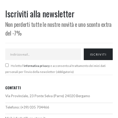
Min
Max
Iscriviti alla newsletter
Non perderti tutte le nostre novità e uno sconto extra
del -7%
Ho letto l'
informativa privacy
e acconsento al trattamento dei miei dati
personali per l’invio della newsletter (obbligatorio)
CONTATTI
Via Provinciale, 23 Ponte Selva (Parre) 24020 Bergamo
Telefono:
(+39) 035 704466