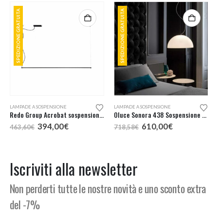
SPEDIZIONE GRATUITA
SPEDIZIONE GRATUITA
LAMPADE A SOSPENSIONE
,
LAMPADE DA ESTERNO
LAMPADE A SOSPENSIONE
Redo Group Acrobat sospensione LED
Oluce Sonora 438 Sospensione d.38
Il
Il
Il
Il
394,00
€
610,00
€
463,60
€
718,58
€
prezzo
prezzo
prezzo
prezzo
originale
attuale
originale
attuale
era:
è:
era:
è:
463,60€.
394,00€.
718,58€.
610,00€.
Iscriviti alla newsletter
Non perderti tutte le nostre novità e uno sconto extra
del -7%