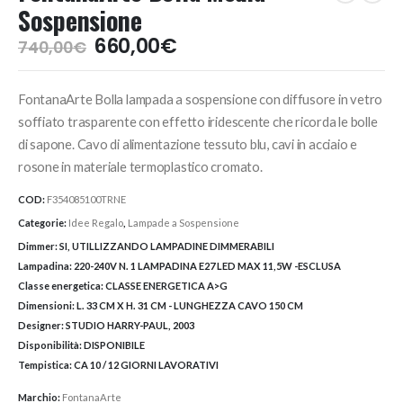
Sospensione
Il
Il
660,00
€
740,00
€
prezzo
prezzo
originale
attuale
FontanaArte Bolla lampada a sospensione con diffusore in vetro
era:
è:
740,00€.
660,00€.
soffiato trasparente con effetto iridescente che ricorda le bolle
di sapone. Cavo di alimentazione tessuto blu, cavi in acciaio e
rosone in materiale termoplastico cromato.
COD:
F354085100TRNE
Categorie:
Idee Regalo
,
Lampade a Sospensione
Dimmer:
SI, UTILLIZZANDO LAMPADINE DIMMERABILI
Lampadina:
220-240V N. 1 LAMPADINA E27 LED MAX 11,5W -ESCLUSA
Classe energetica:
CLASSE ENERGETICA A>G
Dimensioni:
L. 33 CM X H. 31 CM - LUNGHEZZA CAVO 150 CM
Designer:
STUDIO HARRY-PAUL, 2003
Disponibilità:
DISPONIBILE
Tempistica:
CA 10 / 12 GIORNI LAVORATIVI
Marchio:
FontanaArte