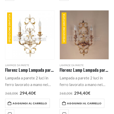
SPEDIZIONE GRATUITA
SPEDIZIONE GRATUITA
LAMPADE DA PARETE
LAMPADE DA PARETE
Florenz Lamp Lampada parete cod. 1091.02B
Florenz Lamp Lampada parete cod. 1091.02O
Lampada a parete 2 luci in
Lampada a parete 2 luci in
ferro lavorato a mano nei
ferro lavorato a mano nei
colori avorio + foglia oro o
colori foglia oro e avorio +
Il
Il
Il
Il
294,40
€
294,40
€
368,00
€
368,00
€
prezzo
prezzo
prezzo
prezzo
foglia oro.
foglia oro.
originale
attuale
originale
attuale
AGGIUNGI AL CARRELLO
AGGIUNGI AL CARRELLO
era:
è:
era:
è:
368,00€.
294,40€.
368,00€.
294,40€.