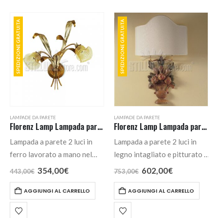
SPEDIZIONE GRATUITA
SPEDIZIONE GRATUITA
LAMPADE DA PARETE
LAMPADE DA PARETE
Florenz Lamp Lampada parete 2 luci cod. 2240.02A
Florenz Lamp Lampada parete 2 Luci cod. 2276.A
Lampada a parete 2 luci in
Lampada a parete 2 luci in
ferro lavorato a mano nel
legno intagliato e pitturato a
colore foglia argento e oro
mano.
Il
Il
Il
Il
354,00
€
602,00
€
443,00
€
753,00
€
prezzo
prezzo
prezzo
prezzo
antico, vetri di Murano nel
originale
attuale
originale
attuale
AGGIUNGI AL CARRELLO
AGGIUNGI AL CARRELLO
colore ambra.
era:
è:
era:
è:
443,00€.
354,00€.
753,00€.
602,00€.