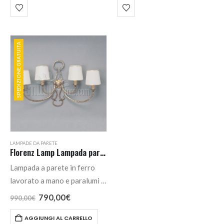
SPEDIZIONE GRATUITA
LAMPADE DA PARETE
Florenz Lamp Lampada parete cod. 1953
Lampada a parete in ferro
lavorato a mano e paralumi in
tessuto con 4 luci.
Il
Il
790,00
€
990,00
€
prezzo
prezzo
originale
attuale
AGGIUNGI AL CARRELLO
era:
è: