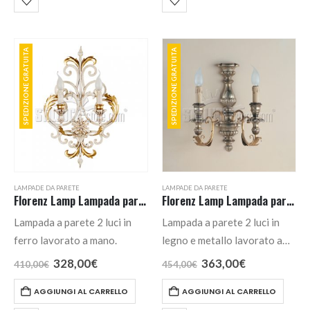
SPEDIZIONE GRATUITA
SPEDIZIONE GRATUITA
LAMPADE DA PARETE
LAMPADE DA PARETE
Florenz Lamp Lampada parete cod. 1187.02B
Florenz Lamp Lampada parete cod. 1465.2A
Lampada a parete 2 luci in
Lampada a parete 2 luci in
ferro lavorato a mano.
legno e metallo lavorato a
mano nei colori foglia
Il
Il
Il
Il
328,00
€
363,00
€
410,00
€
454,00
€
prezzo
prezzo
prezzo
prezzo
argento + foglia oro.
originale
attuale
originale
attuale
AGGIUNGI AL CARRELLO
AGGIUNGI AL CARRELLO
era:
è:
era:
è:
410,00€.
328,00€.
454,00€.
363,00€.