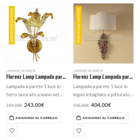
SPEDIZIONE GRATUITA
SPEDIZIONE GRATUITA
LAMPADE DA PARETE
LAMPADE DA PARETE
Florenz Lamp Lampada parete 1 luce cod. 2240.01A
Florenz Lamp Lampada parete 1 Luce cod. 2278.A
Lampada a parete 1 luce in
Lampada a parete 1 luce in
ferro lavorato a mano nel
legno intagliato e pitturato a
colore foglia argento e oro
mano.
Il
Il
Il
Il
243,00
€
404,00
€
304,00
€
505,00
€
prezzo
prezzo
prezzo
prezzo
antico, vetri di Murano nel
originale
attuale
originale
attuale
AGGIUNGI AL CARRELLO
AGGIUNGI AL CARRELLO
colore ambra.
era:
è:
era:
è:
304,00€.
243,00€.
505,00€.
404,00€.