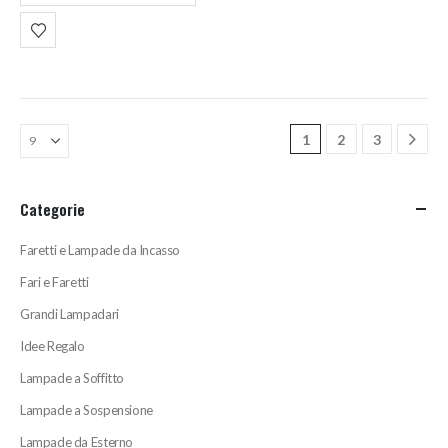
990,00€.
790,00€.
1
2
3
Categorie
Faretti e Lampade da Incasso
Fari e Faretti
Grandi Lampadari
Idee Regalo
Lampade a Soffitto
Lampade a Sospensione
Lampade da Esterno