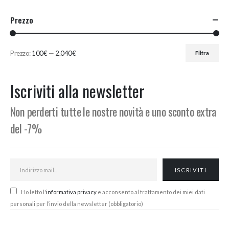
Prezzo
Prezzo:
100€
—
2.040€
Filtra
Prezzo
Prezzo
Min
Max
Iscriviti alla newsletter
Non perderti tutte le nostre novità e uno sconto extra
del -7%
Ho letto l'
informativa privacy
e acconsento al trattamento dei miei dati
personali per l’invio della newsletter (obbligatorio)