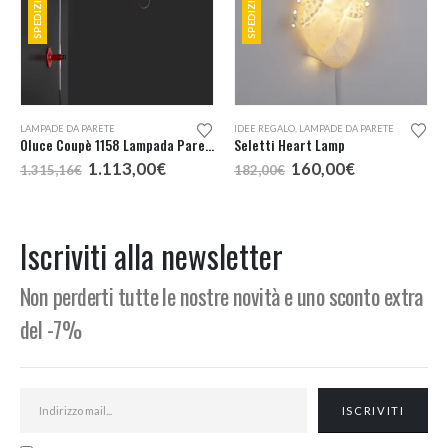
Questo prodotto ha più varianti. Le opzioni possono essere scelte nella pagina del prodotto
LAMPADE DA PARETE
IDEE REGALO
,
LAMPADE DA PARETE
Oluce Coupè 1158 Lampada Parete
Seletti Heart Lamp
Il
Il
Il
Il
1.113,00
€
160,00
€
1.315,16
€
182,00
€
prezzo
prezzo
prezzo
prezzo
originale
attuale
originale
attuale
era:
è:
era:
è:
1.315,16€.
1.113,00€.
182,00€.
160,00€.
Iscriviti alla newsletter
Non perderti tutte le nostre novità e uno sconto extra
del -7%