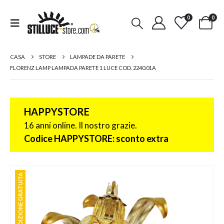
0
0
CASA
STORE
LAMPADE DA PARETE
FLORENZ LAMP LAMPADA PARETE 1 LUCE COD. 2240.01A
HAPPYSTORE
16 anni online. Il nostro grazie.
Codice HAPPYSTORE: sconto extra
SPEDIZIONE GRATUITA
SPEDIZIONE GRATUITA