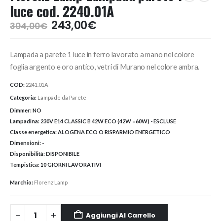
luce cod. 2240.01A
Il
Il
243,00
€
304,00
€
prezzo
prezzo
originale
attuale
Lampada a parete 1 luce in ferro lavorato a mano nel colore
era:
è:
304,00€.
243,00€.
foglia argento e oro antico, vetri di Murano nel colore ambra.
COD:
2241.01A
Categoria:
Lampade da Parete
Dimmer:
NO
Lampadina:
230V E14 CLASSIC B 42W ECO (42W =60W) - ESCLUSE
Classe energetica:
ALOGENA ECO O RISPARMIO ENERGETICO
Dimensioni:
-
Disponibilità:
DISPONIBILE
Tempistica:
10 GIORNI LAVORATIVI
Marchio:
Florenz’Lamp
Aggiungi Al Carrello