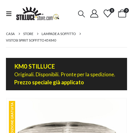
0
0
CASA
STORE
LAMPADE A SOFFITTO
VISTOSI SPIRIT SOFFITTO 45 KM0
KM0 STILLUCE
Originali. Disponibili. Pronte per la spedizione.
Prezzo speciale già applicato
SPEDIZIONE GRATUITA
SPEDIZIONE GRATUITA