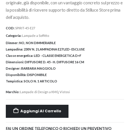
originale, già disponibile, con un vantaggio concreto sul prezzo e
la possibilità di ricevere supporto diretto da Stilluce Store prima
dell’acquisto.
COD:
SPIRIT-45-E27
Categoria:
Lampade a Soffitto
Dimmer:
NO, NON DIMMERABILE
Lampadina:
230V N. 2 LAMPADINA E27 LED- ESCLUSE
Classe energetica:
LED - CLASSE ENERGETICA D>F
Dimensioni:
DIFFUSORE D. 45 - H. DIFFUSORE 16 CM
Designer:
BARBARA MAGGIOLO
Disponibilità:
DISPONIBILE
Tempistica:
SOLO N. 1 ARTICOLO
Marchio:
Lampade di Design a KM0
,
Vistosi
Aggiungi Al Carrello
FAI UN ORDINE TELEFONICO O RICHIEDI UN PREVENTIVO