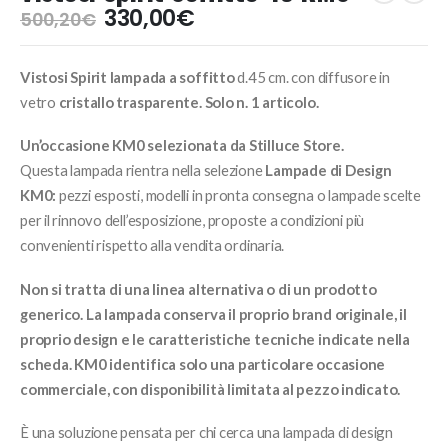
Il
Il
330,00
€
500,20
€
prezzo
prezzo
originale
attuale
Vistosi Spirit lampada a soffitto
d.45 cm. con diffusore in
era:
è:
500,20€.
330,00€.
vetro
cristallo trasparente. Solo n. 1 articolo.
Un’occasione KM0 selezionata da Stilluce Store.
Questa lampada rientra nella selezione
Lampade di Design
KM0:
pezzi esposti, modelli in pronta consegna o lampade scelte
per il rinnovo dell’esposizione, proposte a condizioni più
convenienti rispetto alla vendita ordinaria.
Non si tratta di una linea alternativa o di un prodotto
generico. La lampada conserva il proprio brand originale, il
proprio design e le caratteristiche tecniche indicate nella
scheda. KM0 identifica solo una particolare occasione
commerciale, con disponibilità limitata al pezzo indicato.
È una soluzione pensata per chi cerca una lampada di design