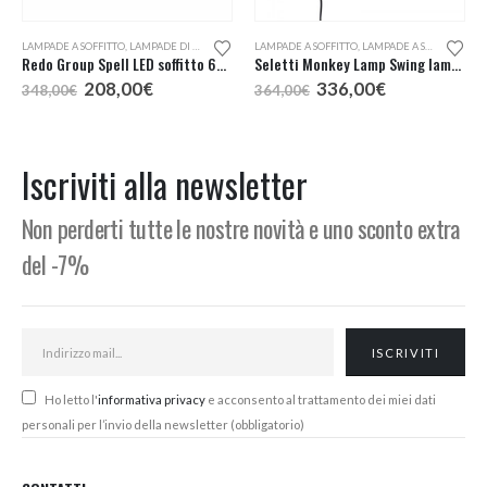
LAMPADE A SOFFITTO
,
LAMPADE DI DESIGN A KM0
LAMPADE A SOFFITTO
,
LAMPADE A SOSPENSIONE
Redo Group Spell LED soffitto 66 due luci
Seletti Monkey Lamp Swing lampada a sospensione da esterno
Il
Il
Il
Il
208,00
€
336,00
€
348,00
€
364,00
€
prezzo
prezzo
prezzo
prezzo
originale
attuale
originale
attuale
era:
è:
era:
è:
348,00€.
208,00€.
364,00€.
336,00€.
Iscriviti alla newsletter
Non perderti tutte le nostre novità e uno sconto extra
del -7%
Ho letto l'
informativa privacy
e acconsento al trattamento dei miei dati
personali per l’invio della newsletter (obbligatorio)