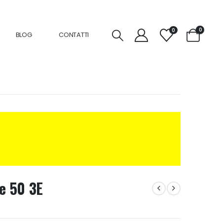
0
0
BLOG
CONTATTI
ne 50 3E