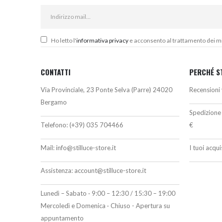
Ho letto l'
informativa privacy
e acconsento al trattamento dei miei
CONTATTI
PERCHÉ S
Via Provinciale, 23 Ponte Selva (Parre) 24020
Recensioni 
Bergamo
Spedizione 
Telefono:
(+39) 035 704466
€
Mail:
info@stilluce-store.it
I tuoi acqu
Assistenza:
account@stilluce-store.it
Lunedì – Sabato · 9:00 – 12:30 / 15:30 – 19:00
Mercoledì e Domenica · Chiuso - Apertura su
appuntamento