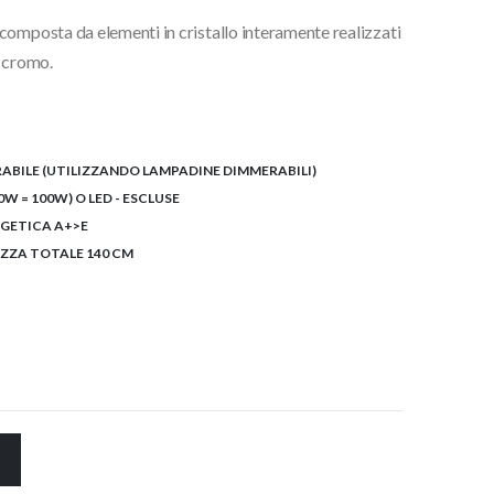
composta da elementi in cristallo interamente realizzati
€.
e cromo.
ABILE (UTILIZZANDO LAMPADINE DIMMERABILI)
W = 100W) O LED - ESCLUSE
RGETICA A+>E
EZZA TOTALE 140 CM