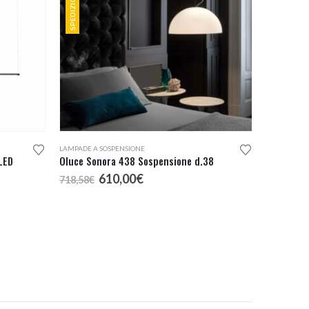
LAMPADE A SOSPENSIONE
LED
Oluce Sonora 438 Sospensione d.38
Il
Il
610,00
€
718,58
€
prezzo
prezzo
originale
attuale
era:
è:
718,58€.
610,00€.