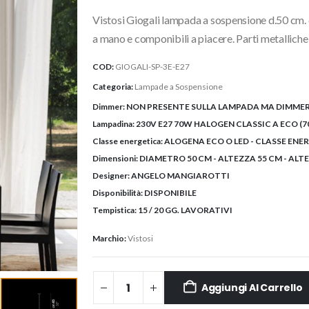
originale
attuale
Vistosi Giogali lampada a sospensione d.50 cm. 
era:
è:
1.966,64€.
1.670,00
a mano e componibili a piacere. Parti metallich
COD:
GIOGALI-SP-3E-E27
Categoria:
Lampade a Sospensione
Dimmer:
NON PRESENTE SULLA LAMPADA MA DIMMER
Lampadina:
230V E27 70W HALOGEN CLASSIC A ECO (70
Classe energetica:
ALOGENA ECO O LED - CLASSE ENE
Dimensioni:
DIAMETRO 50 CM - ALTEZZA 55 CM - ALT
Designer:
ANGELO MANGIAROTTI
Disponibilità:
DISPONIBILE
Tempistica:
15 / 20 GG. LAVORATIVI
Marchio:
Vistosi
Aggiungi Al Carrello