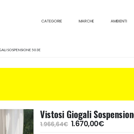
CATEGORIE
MARCHE
AMBIENTI
GALI SOSPENSIONE 50 3E
Vistosi Giogali Sospensio
Il
Il
1.670,00
€
1.966,64
€
prezzo
prezzo