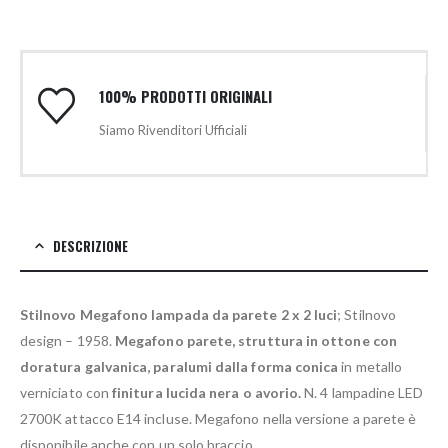
100% PRODOTTI ORIGINALI
Siamo Rivenditori Ufficiali
DESCRIZIONE
Stilnovo Megafono lampada da parete 2 x 2 luci
; Stilnovo
design – 1958.
Megafono parete, struttura in ottone con
doratura galvanica, paralumi dalla forma conica
in metallo
verniciato con
finitura lucida nera o avorio.
N. 4 lampadine LED
2700K attacco E14 incluse. Megafono nella versione a parete è
disponibile anche con un solo braccio.