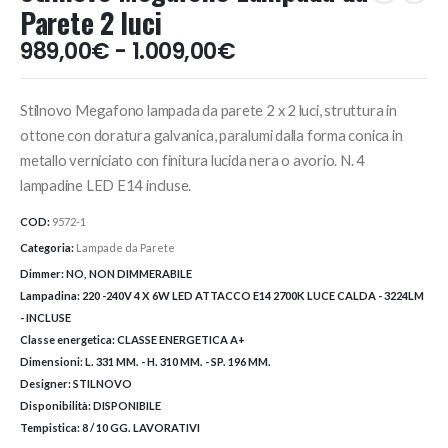
Parete 2 luci
Fascia
989,00
€
-
1.009,00
€
di
prezzo:
Stilnovo Megafono lampada da parete 2 x 2 luci, struttura in
da
989,00€
ottone con doratura galvanica, paralumi dalla forma conica in
a
metallo verniciato con finitura lucida nera o avorio. N. 4
1.009,00€
lampadine LED E14 incluse.
COD:
9572-1
Categoria:
Lampade da Parete
Dimmer:
NO, NON DIMMERABILE
Lampadina:
220 -240V 4 X 6W LED ATTACCO E14 2700K LUCE CALDA - 3224LM
- INCLUSE
Classe energetica:
CLASSE ENERGETICA A+
Dimensioni:
L. 331 MM. - H. 310 MM. - SP. 196 MM.
Designer:
STILNOVO
Disponibilità:
DISPONIBILE
Tempistica:
8 / 10 GG. LAVORATIVI