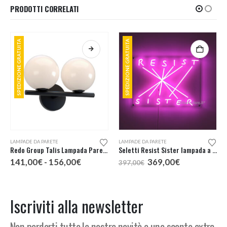
PRODOTTI CORRELATI
SPEDIZIONE GRATUITA
SPEDIZIONE GRATUITA
Questo prodotto ha più varianti. Le opzioni possono essere scelte nella pagina del prodotto
LAMPADE DA PARETE
LAMPADE DA PARETE
Redo Group Talis Lampada Parete 2 Luci
Seletti Resist Sister lampada a LED
Fascia
Il
Il
141,00
€
-
156,00
€
369,00
€
397,00
€
di
prezzo
prezzo
prezzo:
originale
attuale
da
era:
è:
141,00€
397,00€.
369,00€.
Iscriviti alla newsletter
a
156,00€
Non perderti tutte le nostre novità e uno sconto extra