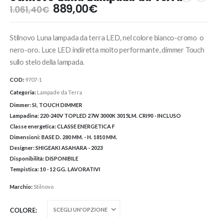
Il
Il
889,00
€
1.061,40
€
prezzo
prezzo
originale
attuale
Stilnovo Luna lampada da terra LED, nel colore bianco-cromo o
era:
è:
1.061,40€.
889,00€.
nero-oro. Luce LED indiretta molto performante, dimmer Touch
sullo stelo della lampada.
COD:
9707-1
Categoria:
Lampade da Terra
Dimmer:
SI, TOUCH DIMMER
Lampadina:
220-240V TOPLED 27W 3000K 3015LM. CRI90 - INCLUSO
Classe energetica:
CLASSE ENERGETICA F
Dimensioni:
BASE D. 280 MM. - H. 1810 MM.
Designer:
SHIGEAKI ASAHARA - 2023
Disponibilità:
DISPONIBILE
Tempistica:
10 - 12 GG. LAVORATIVI
Marchio:
Stilnovo
COLORE