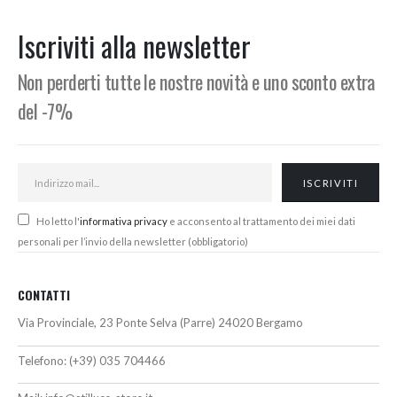
era:
è:
era:
è:
.
1.640,90€.
1.389,00€.
1.226,00€.
1.190,00
Iscriviti alla newsletter
Non perderti tutte le nostre novità e uno sconto extra
del -7%
Ho letto l'
informativa privacy
e acconsento al trattamento dei miei dati
personali per l’invio della newsletter (obbligatorio)
CONTATTI
Via Provinciale, 23 Ponte Selva (Parre) 24020 Bergamo
Telefono:
(+39) 035 704466