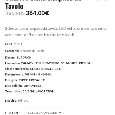
Tavolo
Il
Il
384,00
€
451,40
€
prezzo
prezzo
originale
attuale
Stilnovo Lama lampada da tavolo LED nel colore bianco o nero,
era:
è:
451,40€.
384,00€.
accensione a sfioro con interruttore touch.
COD:
7112-1
Categoria:
Lampade da Tavolo
Dimmer:
SI, TOUCH
Lampadina:
220-240V TOPLED 9W 3000K 791LM CRI90 - INCLUSO
Classe energetica:
CLASSE ENERGETICA E
Dimensioni:
L. 769 MM. - H. 464 MM.
Designer:
MIRCO CROSATTO
Disponibilità:
DISPONIBILE
Tempistica:
10 / 12 GG. LAVORATIVI
Marchio:
Stilnovo
COLORE