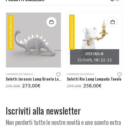
SPEDIZIONE GRATUITA
SPEDIZIONE GRATUITA
OFFER ENDS IN:
21
DAYS
08
:
22
:
12
LAMPADE DA TAVOLO
LAMPADE DA TAVOLO
Seletti Jurassic Lamp Bronto Lampada da Tavolo
Seletti Rio Lamp Lampada Tavolo
Il
Il
Il
Il
273,00
€
258,00
€
295,00
€
299,00
€
prezzo
prezzo
prezzo
prezzo
originale
attuale
originale
attuale
era:
è:
era:
è:
295,00€.
273,00€.
299,00€.
258,00€.
Iscriviti alla newsletter
Non perderti tutte le nostre novità e uno sconto extra