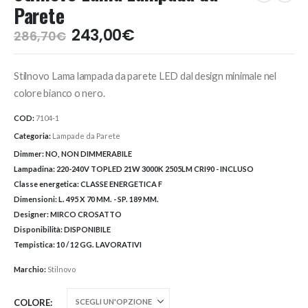
Parete
Il
Il
243,00
€
286,70
€
prezzo
prezzo
originale
attuale
Stilnovo Lama lampada da parete LED dal design minimale nel
era:
è:
286,70€.
243,00€.
colore bianco o nero.
COD:
7104-1
Categoria:
Lampade da Parete
Dimmer:
NO, NON DIMMERABILE
Lampadina:
220-240V TOPLED 21W 3000K 2505LM CRI90 - INCLUSO
Classe energetica:
CLASSE ENERGETICA F
Dimensioni:
L. 495 X 70 MM. - SP. 189 MM.
Designer:
MIRCO CROSATTO
Disponibilità:
DISPONIBILE
Tempistica:
10 / 12 GG. LAVORATIVI
Marchio:
Stilnovo
COLORE