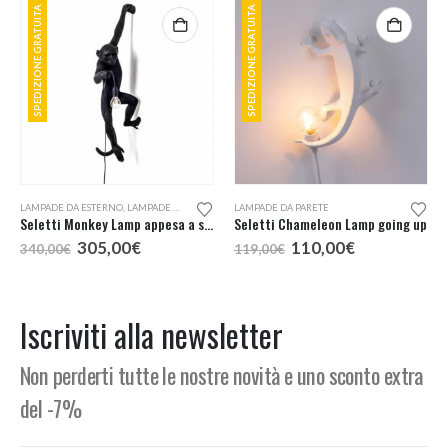
SPEDIZIONE GRATUITA
SPEDIZIONE GRATUITA
LAMPADE DA ESTERNO
,
LAMPADE DA PARETE
LAMPADE DA PARETE
Seletti Monkey Lamp appesa a sinistra lampada da esterno
Seletti Chameleon Lamp going up
Il
Il
Il
Il
305,00
€
110,00
€
340,00
€
119,00
€
prezzo
prezzo
prezzo
prezzo
originale
attuale
originale
attuale
era:
è:
era:
è:
340,00€.
305,00€.
119,00€.
110,00€.
Iscriviti alla newsletter
Non perderti tutte le nostre novità e uno sconto extra
del -7%