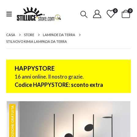
0
0
CASA
STORE
LAMPADE DA TERRA
STILNOVO KIMIA LAMPADA DA TERRA
HAPPYSTORE
16 anni online. Il nostro grazie.
Codice HAPPYSTORE: sconto extra
SPEDIZIONE GRATUITA
SPEDIZIONE GRATUITA