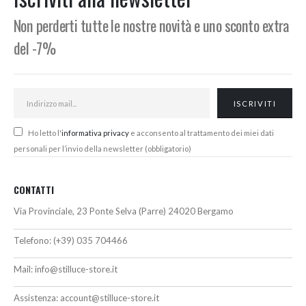
610,00€
Non perderti tutte le nostre novità e uno sconto extra
del -7%
Ho letto l'
informativa privacy
e acconsento al trattamento dei miei dati
personali per l’invio della newsletter (obbligatorio)
CONTATTI
Via Provinciale, 23 Ponte Selva (Parre) 24020 Bergamo
Telefono:
(+39) 035 704466
Mail:
info@stilluce-store.it
Assistenza:
account@stilluce-store.it