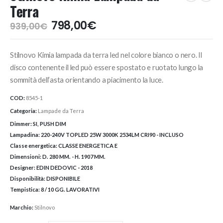
Terra
Il
Il
798,00
€
939,00
€
prezzo
prezzo
originale
attuale
Stilnovo Kimia lampada da terra led nel colore bianco o nero. Il
era:
è:
939,00€.
798,00€.
disco contenente il led può essere spostato e ruotato lungo la
sommità dell’asta orientando a piacimento la luce.
COD:
8545-1
Categoria:
Lampade da Terra
Dimmer:
SI, PUSH DIM
Lampadina:
220-240V TOPLED 25W 3000K 2534LM CRI90 - INCLUSO
Classe energetica:
CLASSE ENERGETICA E
Dimensioni:
D. 280 MM. - H. 1907 MM.
Designer:
EDIN DEDOVIC - 2018
Disponibilità:
DISPONIBILE
Tempistica:
8 / 10 GG. LAVORATIVI
Marchio:
Stilnovo