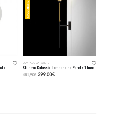
SPEDIZIONE GRATUITA
LAMPADE DA PARETE
ata
Stilnovo Galassia Lampada da Parete 1 luce
Il
Il
399,00
€
481,90
€
prezzo
prezzo
originale
attuale
era:
è:
481,90€.
399,00€.