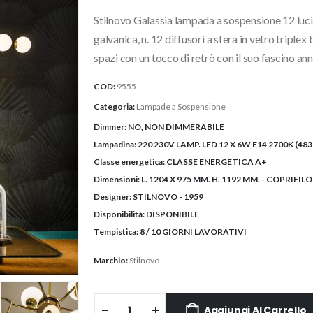
originale
attuale
Stilnovo Galassia lampada a sospensione 12 luci
era:
è:
4.251,70€.
3.569,0
galvanica, n. 12 diffusori a sfera in vetro triple
spazi con un tocco di retrò con il suo fascino ann
COD:
9555
Categoria:
Lampade a Sospensione
Dimmer:
NO, NON DIMMERABILE
Lampadina:
220 230V LAMP. LED 12 X 6W E14 2700K (48
Classe energetica:
CLASSE ENERGETICA A+
Dimensioni:
L. 1204 X 975 MM. H. 1192 MM. - COPRIFILO
Designer:
STILNOVO - 1959
Disponibilità:
DISPONIBILE
Tempistica:
8 / 10 GIORNI LAVORATIVI
Marchio:
Stilnovo
Aggiungi Al Carrello