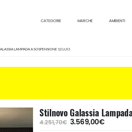
CATEGORIE
MARCHE
AMBIENTI
ALASSIA LAMPADA A SOSPENSIONE 12 LUCI
Stilnovo Galassia Lampada
Il
Il
3.569,00
€
4.251,70
€
prezzo
prezzo