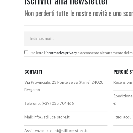
247,00€
Non perderti tutte le nostre novità e uno sc
Ho letto l'
informativa privacy
e acconsento al trattamento dei miei
CONTATTI
PERCHÉ S
Via Provinciale, 23 Ponte Selva (Parre) 24020
Recensioni 
Bergamo
Spedizione 
Telefono:
(+39) 035 704466
€
Mail:
info@stilluce-store.it
I tuoi acqu
Assistenza:
account@stilluce-store.it