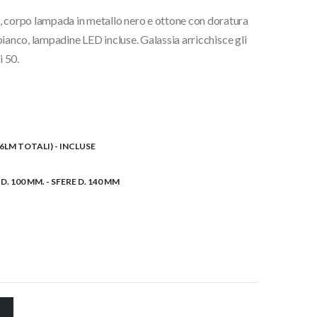
, corpo lampada in metallo nero e ottone con doratura
0€.
x bianco, lampadine LED incluse. Galassia arricchisce gli
i 50.
36LM TOTALI) - INCLUSE
 D. 100 MM. - SFERE D. 140 MM