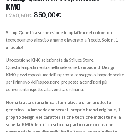
KM0
Il
Il
850,00
€
1.250,50
€
prezzo
prezzo
originale
attuale
Slamp Quantica sospensione in oplaflex nel colore oro
,
era:
è:
1.250,50€.
850,00€.
tecnopolimero allestito a mano e lavorato a freddo.
Solo n. 1
articolo!
Un’occasione KM0 selezionata da Stilluce Store.
Questa lampada rientra nella selezione
Lampade di Design
KM0
: pezzi esposti, modelli in pronta consegna o lampade scelte
per il rinnovo dell’esposizione, proposte a condizioni più
convenienti rispetto alla vendita ordinaria.
Non si tratta di una linea alternativa o di un prodotto
generico. La lampada conserva il proprio brand originale, il
proprio design e le caratteristiche tecniche indicate nella
scheda. KM0 identifica solo una particolare occasione
commerciale, con disponibilità limitata al pezzo indicato.