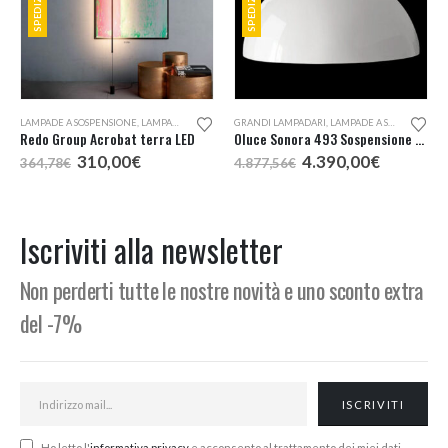
Questo prodotto ha più varianti. Le opzioni possono essere scelte nella pagina del prodotto
LAMPADE A SOSPENSIONE
,
LAMPADE DA TERRA
GRANDI LAMPADARI
,
LAMPADE A SOSPENSIONE
Redo Group Acrobat terra LED
Oluce Sonora 493 Sospensione d. 133
Il
Il
Il
Il
310,00
€
4.390,00
€
364,78
€
4.877,56
€
prezzo
prezzo
prezzo
prezzo
originale
attuale
originale
attuale
era:
è:
era:
è:
364,78€.
310,00€.
4.877,56€.
4.390,00
Iscriviti alla newsletter
Non perderti tutte le nostre novità e uno sconto extra
del -7%
Ho letto l'
informativa privacy
e acconsento al trattamento dei miei dati