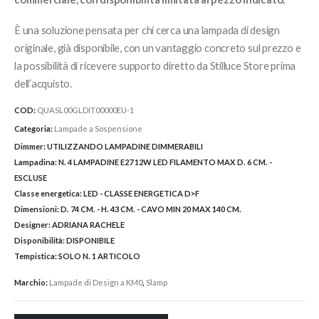
È una soluzione pensata per chi cerca una lampada di design
originale, già disponibile, con un vantaggio concreto sul prezzo e
la possibilità di ricevere supporto diretto da Stilluce Store prima
dell’acquisto.
COD:
QUASL00GLDIT00000EU-1
Categoria:
Lampade a Sospensione
Dimmer:
UTILIZZANDO LAMPADINE DIMMERABILI
Lampadina:
N. 4 LAMPADINE E27 12W LED FILAMENTO MAX D. 6 CM. -
ESCLUSE
Classe energetica:
LED - CLASSE ENERGETICA D>F
Dimensioni:
D. 74 CM. - H. 43 CM. - CAVO MIN 20 MAX 140 CM.
Designer:
ADRIANA RACHELE
Disponibilità:
DISPONIBILE
Tempistica:
SOLO N. 1 ARTICOLO
Marchio:
Lampade di Design a KM0
,
Slamp