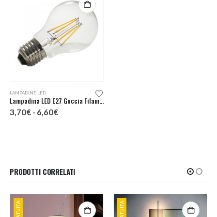
Questo prodotto ha più varianti. Le opzioni possono essere scelte nella pagina del prodotto
LAMPADINE LED
Lampadina LED E27 Goccia Filamento
Fascia
3,70
€
-
6,60
€
di
prezzo:
da
3,70€
a
6,60€
PRODOTTI CORRELATI