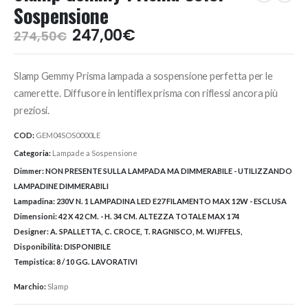
Sospensione
Il
Il
247,00
€
274,50
€
prezzo
prezzo
originale
attuale
Slamp Gemmy Prisma lampada a sospensione perfetta per le
era:
è:
274,50€.
247,00€.
camerette. Diffusore in lentiflex prisma con riflessi ancora più
preziosi.
COD:
GEM04SOS0000LE
Categoria:
Lampade a Sospensione
Dimmer:
NON PRESENTE SULLA LAMPADA MA DIMMERABILE - UTILIZZANDO
LAMPADINE DIMMERABILI
Lampadina:
230V N. 1 LAMPADINA LED E27 FILAMENTO MAX 12W - ESCLUSA
Dimensioni:
42 X 42 CM. - H. 34 CM. ALTEZZA TOTALE MAX 174
Designer:
A. SPALLETTA, C. CROCE, T. RAGNISCO, M. WIJFFELS,
Disponibilità:
DISPONIBILE
Tempistica:
8 / 10 GG. LAVORATIVI
Marchio:
Slamp