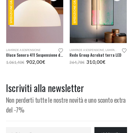
SPEDIZIONE GRATUITA
SPEDIZIONE GRATUITA
LAMPADE A SOSPENSIONE
LAMPADE A SOSPENSIONE
,
LAMPADE DA TERRA
Oluce Sonora 411 Sospensione d. 50
Redo Group Acrobat terra LED
Il
Il
Il
Il
902,00
€
310,00
€
1.061,40
€
364,78
€
prezzo
prezzo
prezzo
prezzo
:
originale
attuale
originale
attuale
era:
è:
era:
è:
€
1.061,40€.
902,00€.
364,78€.
310,00€.
Iscriviti alla newsletter
€
Non perderti tutte le nostre novità e uno sconto extra
del -7%