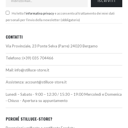
Ho letto l'
informativa privacy
e acconsento al trattamento dei miei dati
personali per l’invio della newsletter (obbligatorio)
CONTATTI
Via Provinciale, 23 Ponte Selva (Parre) 24020 Bergamo
Telefono:
(+39) 035 704466
Mail:
info@stilluce-store.it
Assistenza:
account@stilluce-store.it
Lunedì – Sabato · 9:00 – 12:30 / 15:30 – 19:00 Mercoledì e Domenica
· Chiuso - Apertura su appuntamento
PERCHÉ STILLUCE-STORE?
Recensioni verificate e certificate Feedaty