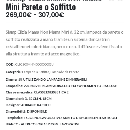
Mini Parete o Soffitto
Fascia
269,00
€
-
307,00
€
di
prezzo:
Slamp Clizia Mama Non Mama Mini d. 32 cm. lampada da parete o
da
269,00€
soffitto realizzata a mano tramite un sistema di incastri in
a
cristalflex nei colori: bianco, nero e oro. Il diffusore viene fissato
307,00€
alla struttura tramite attacco magnetico.
COD:
CLICS00MNM00000000EU
Categorie:
Lampade a Soffitto
,
Lampade da Parete
Dimmer:
SI, UTILIZZANDO LAMPADINE DIMMERABILI
Lampadina:
220-240V N. 2 LAMPADINA LED E14 6W FILAMENTO - ESCLUSE
Classe energetica:
CLASSE ENERGETICA E
Dimensioni:
D. 32 CM H. 15 CM
Designer:
ADRIANO RACHELE
Disponibilità:
DISPONIBILE
Tempistica:
1 GIORNO LAVORATIVO, SUBITO DISPONIBILI N. 4 ARTICOLI
BIANCO - ALTRI COLORI 10 /12 GG. LAVORATIVI