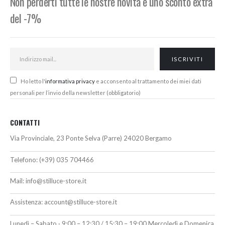
Non perderti tutte le nostre novità e uno sconto extra
del -7%
Ho letto l'
informativa privacy
e acconsento al trattamento dei miei dati
personali per l’invio della newsletter (obbligatorio)
CONTATTI
Via Provinciale, 23 Ponte Selva (Parre) 24020 Bergamo
Telefono:
(+39) 035 704466
Mail:
info@stilluce-store.it
Assistenza:
account@stilluce-store.it
Lunedì – Sabato · 9:00 – 12:30 / 15:30 – 19:00 Mercoledì e Domenica