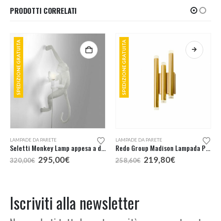
PRODOTTI CORRELATI
SPEDIZIONE GRATUITA
SPEDIZIONE GRATUITA
Questo prodotto ha più varianti. Le opzioni possono essere scelte nella pagina del prodotto
LAMPADE DA PARETE
LAMPADE DA PARETE
Seletti Monkey Lamp appesa a destra
Redo Group Madison Lampada Parete LED 3 Luci
Il
Il
Il
Il
295,00
€
219,80
€
320,00
€
258,60
€
prezzo
prezzo
prezzo
prezzo
originale
attuale
originale
attuale
era:
è:
era:
è:
320,00€.
295,00€.
258,60€.
219,80€.
Iscriviti alla newsletter