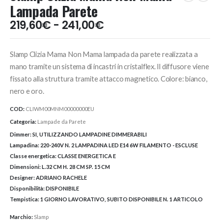
Lampada Parete
Fascia
219,60
€
-
241,00
€
di
prezzo:
Slamp Clizia Mama Non Mama lampada da parete realizzata a
da
219,60€
mano tramite un sistema di incastri in cristalflex. Il diffusore viene
a
fissato alla struttura tramite attacco magnetico. Colore: bianco,
241,00€
nero e oro.
COD:
CLIWM00MNM00000000EU
Categoria:
Lampade da Parete
Dimmer:
SI, UTILIZZANDO LAMPADINE DIMMERABILI
Lampadina:
220-240V N. 2 LAMPADINA LED E14 6W FILAMENTO - ESCLUSE
Classe energetica:
CLASSE ENERGETICA E
Dimensioni:
L.32 CM H. 28 CM SP. 15 CM
Designer:
ADRIANO RACHELE
Disponibilità:
DISPONIBILE
Tempistica:
1 GIORNO LAVORATIVO, SUBITO DISPONIBILE N. 1 ARTICOLO
Marchio:
Slamp