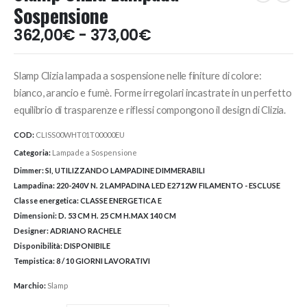
Sospensione
Fascia
362,00
€
-
373,00
€
di
prezzo:
Slamp Clizia lampada a sospensione nelle finiture di colore:
da
362,00€
bianco, arancio e fumè. Forme irregolari incastrate in un perfetto
a
equilibrio di trasparenze e riflessi compongono il design di Clizia.
373,00€
COD:
CLISS00WHT01T00000EU
Categoria:
Lampade a Sospensione
Dimmer:
SI, UTILIZZANDO LAMPADINE DIMMERABILI
Lampadina:
220-240V N. 2 LAMPADINA LED E27 12W FILAMENTO - ESCLUSE
Classe energetica:
CLASSE ENERGETICA E
Dimensioni:
D. 53 CM H. 25 CM H.MAX 140 CM
Designer:
ADRIANO RACHELE
Disponibilità:
DISPONIBILE
Tempistica:
8 / 10 GIORNI LAVORATIVI
Marchio:
Slamp