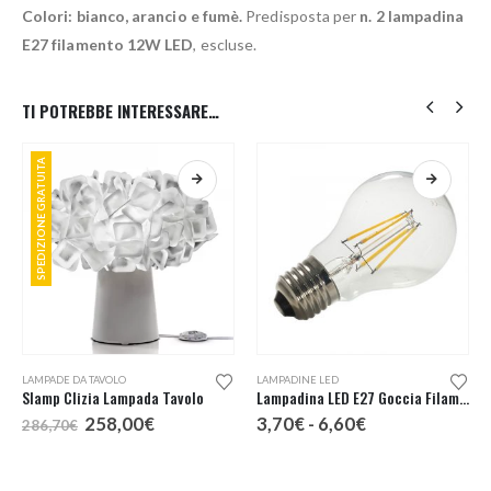
Colori: bianco,
arancio e fumè.
Predisposta per
n. 2 lampadina
E27 filamento 12W LED
, escluse.
TI POTREBBE INTERESSARE…
SPEDIZIONE GRATUITA
Questo prodotto ha più varianti. Le opzioni possono essere scelte nella pagina del prodotto
Questo prodotto ha più varianti. Le opzioni possono essere scelte nella pagina del prodotto
LAMPADE DA TAVOLO
LAMPADINE LED
Slamp Clizia Lampada Tavolo
Lampadina LED E27 Goccia Filamento
Il
Il
Fascia
258,00
€
3,70
€
-
6,60
€
286,70
€
prezzo
prezzo
di
:
originale
attuale
prezzo:
era:
è:
da