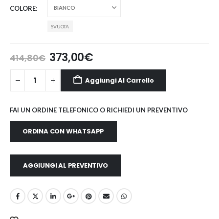
COLORE
SVUOTA
Il
Il
373,00
€
414,80
€
prezzo
prezzo
originale
attuale
Aggiungi Al Carrello
era:
è:
414,80€.
373,00€.
FAI UN ORDINE TELEFONICO O RICHIEDI UN PREVENTIVO
ORDINA CON WHATSAPP
AGGIUNGI AL PREVENTIVO