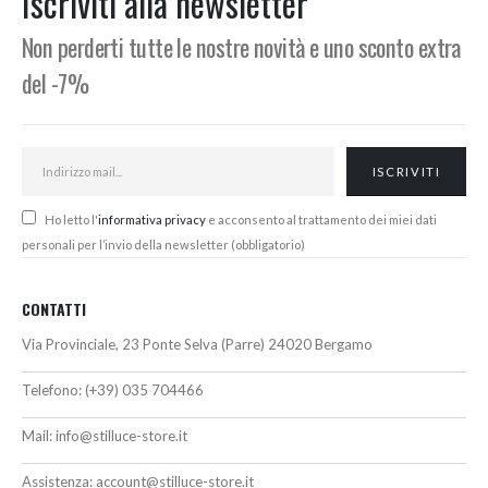
Iscriviti alla newsletter
421,00€
Non perderti tutte le nostre novità e uno sconto extra
del -7%
Ho letto l'
informativa privacy
e acconsento al trattamento dei miei dati
personali per l’invio della newsletter (obbligatorio)
CONTATTI
Via Provinciale, 23 Ponte Selva (Parre) 24020 Bergamo
Telefono:
(+39) 035 704466
Mail:
info@stilluce-store.it
Assistenza:
account@stilluce-store.it