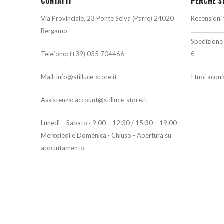
CONTATTI
PERCHÉ S
Via Provinciale, 23 Ponte Selva (Parre) 24020
Recensioni 
Bergamo
Spedizione 
Telefono:
(+39) 035 704466
€
Mail:
info@stilluce-store.it
I tuoi acqu
Assistenza:
account@stilluce-store.it
Lunedì – Sabato · 9:00 – 12:30 / 15:30 – 19:00
Mercoledì e Domenica · Chiuso - Apertura su
appuntamento