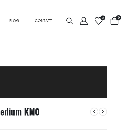
0
0
BLOG
CONTATTI
Medium KM0