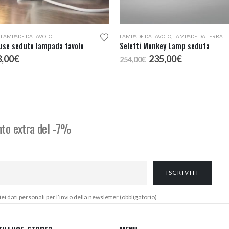
,
LAMPADE DA TAVOLO
LAMPADE DA TAVOLO
,
LAMPADE DA TERRA
use seduto lampada tavolo
Seletti Monkey Lamp seduta
Il
Il
Il
3,00
€
235,00
€
254,00
€
rezzo
prezzo
prezzo
prezzo
iginale
attuale
originale
attuale
a:
è:
era:
è:
,00€.
83,00€.
254,00€.
235,00€.
onto extra del -7%
 dati personali per l’invio della newsletter (obbligatorio)