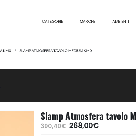
CATEGORIE
MARCHE
AMBIENTI
 A KM0
SLAMP ATMOSFERA TAVOLO MEDIUM KM0
.
Slamp Atmosfera tavolo 
Il
Il
268,00
€
390,40
€
prezzo
prezzo