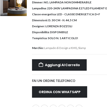
Dimmer:
NO, LAMPADA NON DIMMERABILE
Lampadina:
220-240V LAMPADINA E27 LED FILAMENTO
Classe energetica:
LED - CLASSE ENERGETICA D>F
Dimensioni:
D. 30 CM - H. 44,5 CM
Designer:
LORENZA BOZZOLI
Disponibilità:
DISPONIBILE
Tempistica:
SOLO N. 1 ARTICOLO!
Marchio:
Lampade di Design a KM0
,
Slamp
Aggiungi Al Carrello
FAI UN ORDINE TELEFONICO
ORDINA CON WHATSAPP