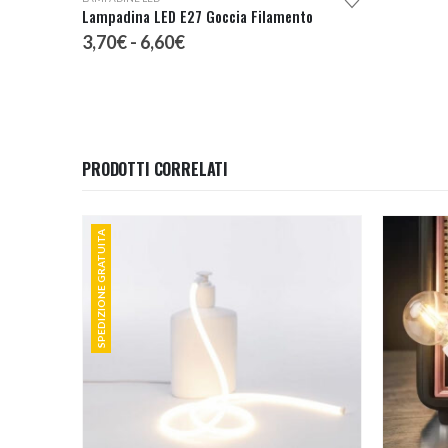
Lampadina LED E27 Goccia Filamento
Fascia
3,70
€
-
6,60
€
di
prezzo:
da
3,70€
a
6,60€
PRODOTTI CORRELATI
SPEDIZIONE GRATUITA