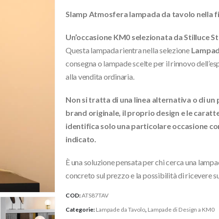
originale
attuale
Slamp Atmosfera lampada da tavolo nella fini
era:
è:
390,40€.
268,00€.
Un’occasione KM0 selezionata da Stilluce St
Questa lampada rientra nella selezione
Lampade
consegna o lampade scelte per il rinnovo dell’es
alla vendita ordinaria.
Non si tratta di una linea alternativa o di 
brand originale, il proprio design e le carat
identifica solo una particolare occasione co
indicato.
È una soluzione pensata per chi cerca una lampad
concreto sul prezzo e la possibilità di ricevere s
COD:
ATS87TAV
Categorie:
Lampade da Tavolo
,
Lampade di Design a KM0