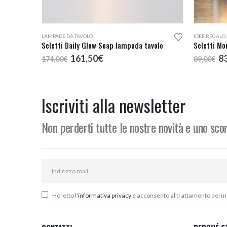
LAMPADE DA TAVOLO
IDEE REGALO
Seletti Daily Glow Soap lampada tavolo
Seletti Mo
Il
Il
Il
161,50
€
8
174,00
€
89,00
€
prezzo
prezzo
p
originale
attuale
or
era:
è:
er
174,00€.
161,50€.
89
Iscriviti alla newsletter
Non perderti tutte le nostre novità e uno sc
Ho letto l'
informativa privacy
e acconsento al trattamento dei miei