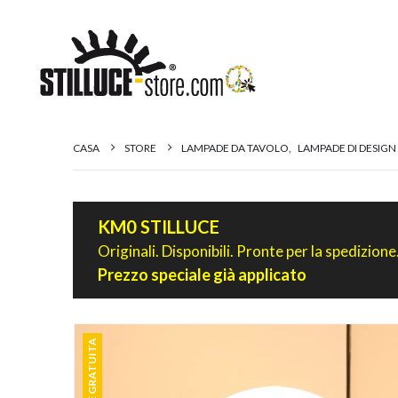
CASA
STORE
LAMPADE DA TAVOLO
,
LAMPADE DI DESIGN
KM0 STILLUCE
Originali. Disponibili. Pronte per la spedizione
Prezzo speciale già applicato