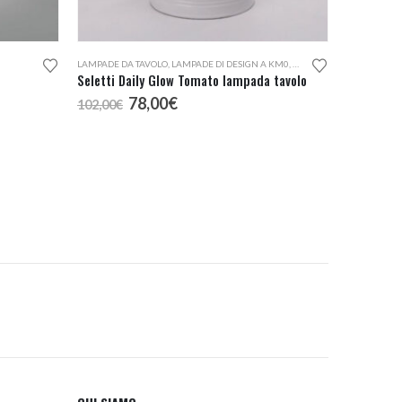
LAMPADE DA TAVOLO
,
LAMPADE DI DESIGN A KM0
,
LAMPADE PORTATILI
Seletti Daily Glow Tomato lampada tavolo
Il
Il
78,00
€
102,00
€
prezzo
prezzo
originale
attuale
era:
è:
102,00€.
78,00€.