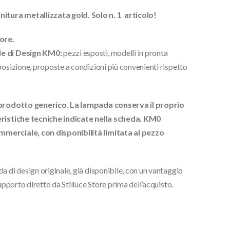
tura metallizzata gold. Solo n. 1 articolo!
ore.
 di Design KM0:
pezzi esposti, modelli in pronta
posizione, proposte a condizioni più convenienti rispetto
un prodotto generico. La lampada conserva il proprio
teristiche tecniche indicate nella scheda. KM0
mmerciale, con disponibilità limitata al pezzo
a di design originale, già disponibile, con un vantaggio
upporto diretto da Stilluce Store prima dell’acquisto.