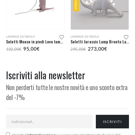
LAMPADE DA TAVOLO
LAMPADE DA TAVOLO
Seletti Mouse in piedi Love lampada tavolo
Seletti Jurassic Lamp Bronto Lampada da Tavolo
Il
Il
Il
Il
95,00
€
273,00
€
102,00
€
295,00
€
prezzo
prezzo
prezzo
prezzo
originale
attuale
originale
attuale
era:
è:
era:
è:
102,00€.
95,00€.
295,00€.
273,00€.
Iscriviti alla newsletter
Non perderti tutte le nostre novità e uno sconto extra
del -7%
Ho letto l'
informativa privacy
e acconsento al trattamento dei miei dati