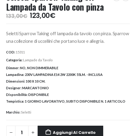
Lampada da Tavolo con pinza
Il
Il
123,00
€
133,00
€
prezzo
prezzo
originale
attuale
Seletti Sparrow Taking off lampada da tavolo con pinza. Sparrow
era:
è:
133,00€.
123,00€.
una collezione di uccellini che portano luce e allegria.
COD:
15311
Categoria:
Lampade da Tavolo
Dimmer:
NO, NON DIMMERABILE
Lampadina:
230V LAMPADINA E14 2W 2200K 55LM. - INCLUSA
Dimensioni:
100 X 10 CM.
Designer:
MARCANTONIO
Disponibilità:
DISPONIBILE
Tempistica:
1 GIORNO LAVORATIVO, SUBITO DISPONIBILE N. 1 ARTICOLO
Marchio:
Seletti
Aggiungi Al Carrello