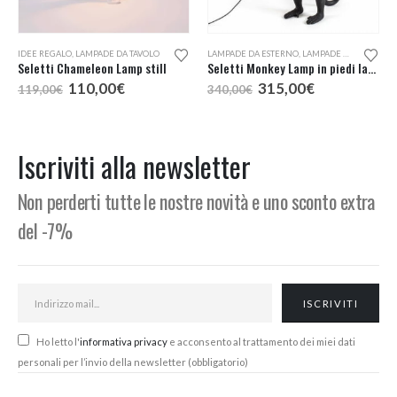
IDEE REGALO
,
LAMPADE DA TAVOLO
LAMPADE DA ESTERNO
,
LAMPADE DA TAVOLO
,
L
Seletti Chameleon Lamp still
Seletti Monkey Lamp in piedi lampada da esterno
Il
Il
Il
Il
110,00
€
315,00
€
119,00
€
340,00
€
prezzo
prezzo
prezzo
prezzo
originale
attuale
originale
attuale
era:
è:
era:
è:
119,00€.
110,00€.
340,00€.
315,00€.
Iscriviti alla newsletter
Non perderti tutte le nostre novità e uno sconto extra
del -7%
Ho letto l'
informativa privacy
e acconsento al trattamento dei miei dati
personali per l’invio della newsletter (obbligatorio)