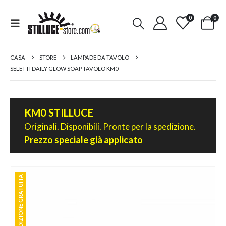
0
0
CASA
STORE
LAMPADE DA TAVOLO
SELETTI DAILY GLOW SOAP TAVOLO KM0
KM0 STILLUCE
Originali. Disponibili. Pronte per la spedizione.
Prezzo speciale già applicato
SPEDIZIONE GRATUITA
SPEDIZIONE GRATUITA