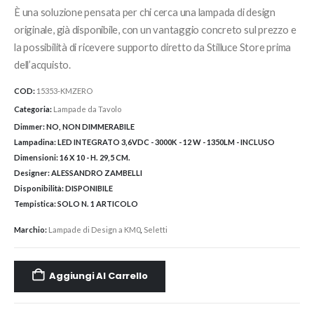
È una soluzione pensata per chi cerca una lampada di design
originale, già disponibile, con un vantaggio concreto sul prezzo e
la possibilità di ricevere supporto diretto da Stilluce Store prima
dell’acquisto.
COD:
15353-KMZERO
Categoria:
Lampade da Tavolo
Dimmer:
NO, NON DIMMERABILE
Lampadina:
LED INTEGRATO 3,6VDC - 3000K - 12 W - 1350LM - INCLUSO
Dimensioni:
16 X 10 - H. 29,5 CM.
Designer:
ALESSANDRO ZAMBELLI
Disponibilità:
DISPONIBILE
Tempistica:
SOLO N. 1 ARTICOLO
Marchio:
Lampade di Design a KM0
,
Seletti
Aggiungi Al Carrello