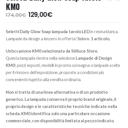
KM0
Il
Il
129,00
€
174,00
€
prezzo
prezzo
originale
attuale
Seletti Daily Glow Soap lampada tavolo LED
in resina bianca.
era:
è:
174,00€.
129,00€.
Lampade da design a kmzero in offerta!
Solo n. 1 articolo.
Un’occasione KM0 selezionata da Stilluce Store.
Questa lampada rientra nella selezione
Lampade di Design
KM0
: pezzi esposti, modelli in pronta consegna o lampade scelte
per il rinnovo dell’esposizione, proposte a condizioni più
convenienti rispetto alla vendita ordinaria.
Non si tratta di una linea alternativa o di un prodotto
generico. La lampada conserva il proprio brand originale, il
proprio design e le caratteristiche tecniche indicate nella
scheda. KM0 identifica solo una particolare occasione
commerciale, con disponibilità limitata al pezzo indicato.