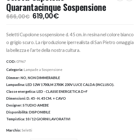
Quarantacinque Sospensione
Il
Il
619,00
€
666,00
€
prezzo
prezzo
originale
attuale
Seletti Cupolone sospensione d. 45 cm. in resina nel colore bianco
era:
è:
666,00€.
619,00€.
o grigio scuro. La riproduzione iperrealista di San Pietro omaggia
la bellezza e l’arte della nostra cultura.
COD:
07967
Categoria:
Lampade a Sospensione
Dimmer:
NO, NON DIMMERABILE
Lampadina:
LED 12W 1700LM 2700K 230V LUCE CALDA (INCLUSO).
Classe energetica:
LED - CLASSE ENERGETICA D>F
Dimensioni:
D. 45 - H. 45 CM. + CAVO
Designer:
STUDIO AMEBE
Disponibilità:
DISPONIBILE
Tempistica:
10 / 12 GIORNI LAVORATIVI
Marchio:
Seletti