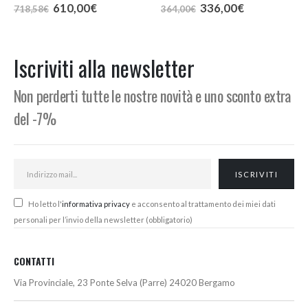
Il
Il
Il
Il
610,00
€
336,00
€
718,58
€
364,00
€
prezzo
prezzo
prezzo
prezzo
originale
attuale
originale
attuale
era:
è:
era:
è:
718,58€.
610,00€.
364,00€.
336,00€.
Iscriviti alla newsletter
Non perderti tutte le nostre novità e uno sconto extra
del -7%
Ho letto l'
informativa privacy
e acconsento al trattamento dei miei dati
personali per l’invio della newsletter (obbligatorio)
CONTATTI
Via Provinciale, 23 Ponte Selva (Parre) 24020 Bergamo