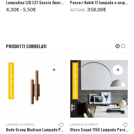
Lampadina LED E27 Goccia Smerigliata
Panzeri Kubik 11 lampada a sospensione LED
Fascia
Il
Il
4,30
€
-
5,50
€
358,00
€
427,00
€
di
prezzo
prezzo
prezzo:
originale
attuale
da
era:
è:
4,30€
427,00€.
358,00€.
a
5,50€
PRODOTTI CORRELATI
SPEDIZIONE GRATUITA
SPEDIZIONE GRATUITA
Questo prodotto ha più varianti. Le opzioni possono essere scelte nella pagina del prodotto
Questo prodotto ha più varianti. Le opzioni possono essere scelte nella pagina del prodotto
LAMPADE DA PARETE
LAMPADE DA PARETE
Redo Group Madison Lampada Parete LED 2 Luci
Oluce Coupè 1159 Lampada Parete