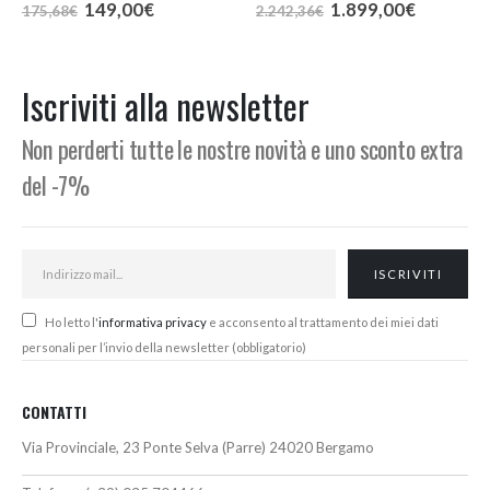
Il
Il
Il
Il
149,00
€
1.899,00
€
175,68
€
2.242,36
€
prezzo
prezzo
prezzo
prezzo
:
originale
attuale
originale
attuale
era:
è:
era:
è:
€
175,68€.
149,00€.
2.242,36€.
1.899,00
Iscriviti alla newsletter
€
Non perderti tutte le nostre novità e uno sconto extra
del -7%
Ho letto l'
informativa privacy
e acconsento al trattamento dei miei dati
personali per l’invio della newsletter (obbligatorio)
CONTATTI
Via Provinciale, 23 Ponte Selva (Parre) 24020 Bergamo