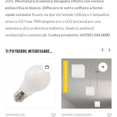
2001.
Montatura in lamiera decapata rifinita con vernice
poliacrilica in bianco. Diffusore in vetro soffiato a fermo
opale satinato
fissato da due viti laterali. Utilizza n.1 lampadina
attacco E27 max 70W alogena eco o LED (esclusa) per una
emissione di luce diretta e indiretta. Ideale in ambienti
residenziali e commerciali.
Codice prodotto: A07001.014.0000
TI POTREBBE INTERESSARE…
SPEDIZIONE GRATUITA
Questo prodotto ha più varianti. Le opzioni possono essere scelte nella pagina del prodotto
LAMPADINE LED
LAMPADE A SOSPENSIONE