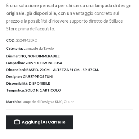
È una soluzione pensata per chi cerca una lampada di design
originale, già disponibile, con un va
ntaggio concreto sul
prezzo e la possibilità di ricevere supporto diretto da Stilluce
Store prima dell’acquisto.
COD:
252-KMZERO
Categoria:
Lampade da Tavolo
Dimmer:
NO, NON DIMMERABILE
Lampadina:
230V 1 X 10W INCLUSA
Dimensioni:
BASE D. 20 CM. - ALTEZZA 51 CM. - SP. 57 CM.
Designer:
GIUSEPPE OSTUNI
Disponibilità:
DISPONIBILE
Tempistica:
SOLO N. 1 ARTICOLO
Marchio:
Lampade di Design a KM0
,
OLuce
Aggiungi Al Carrello