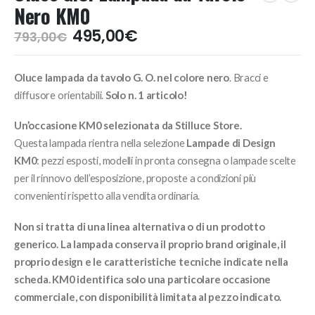
Nero KM0
Il
Il
495,00
€
793,00
€
prezzo
prezzo
originale
attuale
Oluce lampada da tavolo G. O. nel colore nero
. Bracci e
era:
è:
793,00€.
495,00€.
diffusore orientabili.
Solo n. 1 articolo!
Un’occasione KM0 selezionata da Stilluce Store.
Questa lampada rientra nella selezione
Lampade di Design
KM0
: pezzi esposti, modelli in pronta consegna o lampade scelte
per il rinnovo dell’esposizione, proposte a condizioni più
convenienti rispetto alla vendita ordinaria.
Non si tratta di una linea alternativa o di un prodotto
generico. La lampada conserva il proprio brand originale, il
proprio design e le caratteristiche tecniche indicate nella
scheda. KM0 identifica solo una particolare occasione
commerciale, con disponibilità limitata al pezzo indicato.