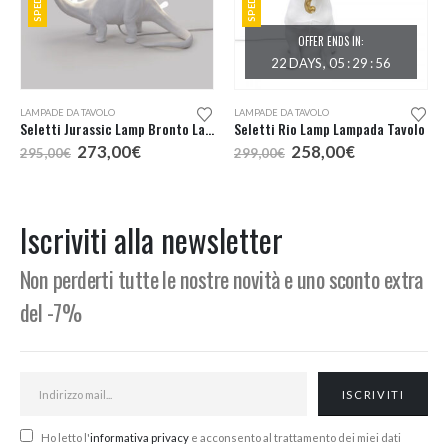
OFFER ENDS IN:
22
DAYS
05
:
29
:
56
LAMPADE DA TAVOLO
LAMPADE DA TAVOLO
Seletti Jurassic Lamp Bronto Lampada da Tavolo
Seletti Rio Lamp Lampada Tavolo
Il
Il
Il
Il
273,00
€
258,00
€
295,00
€
299,00
€
prezzo
prezzo
prezzo
prezzo
originale
attuale
originale
attuale
era:
è:
era:
è:
295,00€.
273,00€.
299,00€.
258,00€.
Iscriviti alla newsletter
Non perderti tutte le nostre novità e uno sconto extra
del -7%
Ho letto l'
informativa privacy
e acconsento al trattamento dei miei dati