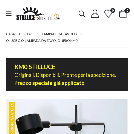
0
0
CASA
STORE
LAMPADE DA TAVOLO
OLUCE G.O. LAMPADA DA TAVOLO NERO KM0
KM0 STILLUCE
Originali. Disponibili. Pronte per la spedizione.
Prezzo speciale già applicato
SPEDIZIONE GRATUITA
SPEDIZIONE GRATUITA