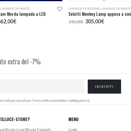
,
LAMPADE DA PARETE
LAMPADE DA ESTERNO
,
LAMPADE DA PARETE
ream Merda lampada a LED
l
Il
Il
Il
362,00
€
305,00
€
340,00
€
rezzo
prezzo
prezzo
prezzo
riginale
attuale
originale
attuale
ra:
è:
era:
è:
90,00€.
362,00€.
340,00€.
305,00€.
onto extra del -7%
 dati personali per l’invio della newsletter (obbligatorio)
TILLUCE-STORE?
MENU
verificate e certificate Feedaty
Login