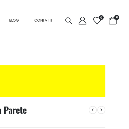
0
0
BLOG
CONTATTI
a Parete