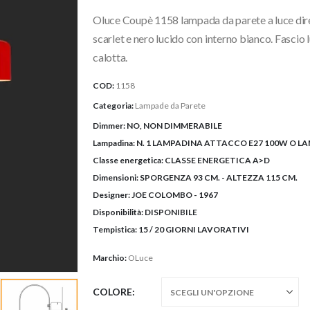
originale
attuale
Oluce Coupè 1158 lampada da parete a luce dirett
era:
è:
1.315,16€.
1.113,00€.
scarlet e nero lucido con interno bianco. Fascio 
calotta.
COD:
1158
Categoria:
Lampade da Parete
Dimmer:
NO, NON DIMMERABILE
Lampadina:
N. 1 LAMPADINA ATTACCO E27 100W O LA
Classe energetica:
CLASSE ENERGETICA A>D
Dimensioni:
SPORGENZA 93 CM. - ALTEZZA 115 CM.
Designer:
JOE COLOMBO - 1967
Disponibilità:
DISPONIBILE
Tempistica:
15 / 20 GIORNI LAVORATIVI
Marchio:
OLuce
COLORE