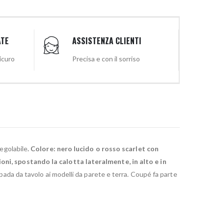
ATE
ASSISTENZA CLIENTI
sicuro
Precisa e con il sorriso
regolabile
.
Colore: nero lucido o rosso scarlet con
oni, spostando la calotta lateralmente, in alto e in
lampada da tavolo ai modelli da parete e terra. Coupé fa parte