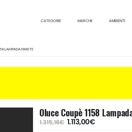
CATEGORIE
MARCHE
AMBIENTI
58 LAMPADA PARETE
Oluce Coupè 1158 Lampad
Il
Il
1.113,00
€
1.315,16
€
prezzo
prezzo