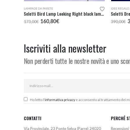
LAMPADE DA PARETE
IDEE REGALO
Seletti Bird Lamp Looking Right black lampada da parete
Seletti D
Il
Il
I
160,80
€
173,00
€
390,00
€
prezzo
prezzo
p
originale
attuale
o
era:
è:
e
173,00€.
160,80€.
3
Iscriviti alla newsletter
Non perderti tutte le nostre novità e uno sc
Ho letto l'
informativa privacy
e acconsento al trattamento dei miei
CONTATTI
PERCHÉ S
Via Provinciale, 23 Ponte Selva (Parre) 24020
Recensioni 