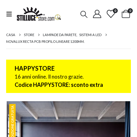
0
0
CASA
STORE
LAMPADE DA PARETE
,
SISTEMI A LED
NOVALUX RECTA PCB PROFILO LINEARE 1200MM.
HAPPYSTORE
16 anni online. Il nostro grazie.
Codice HAPPYSTORE: sconto extra
SPEDIZIONE GRATUITA
SPEDIZIONE GRATUITA