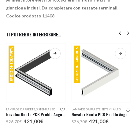
giunzione inclusi. Da completare con testate terminali.
Codice prodotto 11408
TI POTREBBE INTERESSARE…
SPEDIZIONE GRATUITA
SPEDIZIONE GRATUITA
Questo prodotto ha più varianti. Le opzioni possono essere scelte nella pagina del prodotto
Questo prodotto ha più varianti. Le opzioni possono essere scelte nella pagina del prodotto
LAMPADE DA PARETE
,
SISTEMI A LED
LAMPADE DA PARETE
,
SISTEMI A LED
Novalux Recta PCB Profilo Angolare Interno
Novalux Recta PCB Profilo Angolare Esterno
Il
Il
Il
Il
421,00
€
421,00
€
526,70
€
526,70
€
prezzo
prezzo
prezzo
prezzo
originale
attuale
originale
attuale
era:
è:
era:
è: