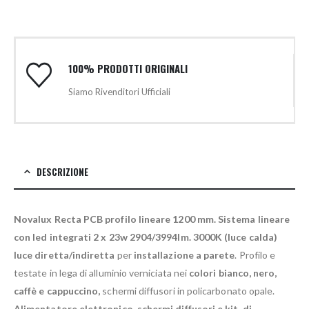
100% PRODOTTI ORIGINALI
Siamo Rivenditori Ufficiali
DESCRIZIONE
Novalux Recta PCB profilo lineare 1200 mm.
Sistema lineare
con led integrati 2 x 23w 2904/3994lm. 3000K (luce calda)
luce diretta/indiretta
per
installazione a parete
. Profilo e
testate in lega di alluminio verniciata nei
colori bianco, nero,
caffè e cappuccino,
schermi diffusori in policarbonato opale.
Alimentatore elettronico, schermi diffusori e kit di