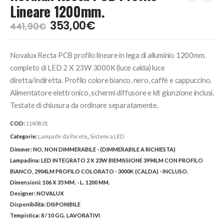
Lineare 1200mm.
Il
Il
353,00
€
441,90
€
prezzo
prezzo
originale
attuale
Novalux Recta PCB profilo lineare in lega di alluminio 1200mm.
era:
è:
441,90€.
353,00€.
completo di LED 2 X 23W 3000K (luce calda) luce
diretta/indiretta. Profilo colore bianco, nero, caffè e cappuccino.
Alimentatore elettronico, schermi diffusore e kit giunzione inclusi.
Testate di chiusura da ordinare separatamente.
COD:
11408.01
Categorie:
Lampade da Parete
,
Sistemi a LED
Dimmer:
NO, NON DIMMERABILE - (DIMMERABILE A RICHIESTA)
Lampadina:
LED INTEGRATO 2 X 23W BIEMISSIONE 3994LM CON PROFILO
BIANCO, 2904LM PROFILO COLORATO - 3000K (CALDA) - INCLUSO.
Dimensioni:
106 X 35 MM. - L. 1200 MM.
Designer:
NOVALUX
Disponibilità:
DISPONIBILE
Tempistica:
8 / 10 GG. LAVORATIVI