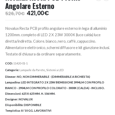
Angolare Esterno
Il
Il
421,00
€
526,70
€
prezzo
prezzo
originale
attuale
Novalux Recta PCB profilo angolare esterno in lega di alluminio
era:
è:
526,70€.
421,00€.
1200mm. completo di LED 2 X 23W 3000K (luce calda) luce
diretta/indiretta. Colore. bianco, nero, caffè, cappuccino.
Alimentatore elettronico, schermi diffusore e kit giunzione inclusi.
Testate di chiusura da ordinare separatamente.
COD:
11420-01-1
Categorie:
Lampade da Parete
,
Sistemi a LED
Dimmer:
NO, NON DIMMERABILE - (DIMMERABILE A RICHIESTA)
Lampadina:
LED INTEGRATO 2 X 23W BIEMISSIONE 3994LM CON PROFILO
BIANCO - 2904LM CON PROFILO COLORATO - 3000K (CALDA) - INCLUSO.
Dimensioni:
625 X 625 MM. H. 106 MM.
Designer:
NOVALUX
Disponibilità:
DISPONIBILE
Tempistica:
8 / 10 GG. LAVORATIVI