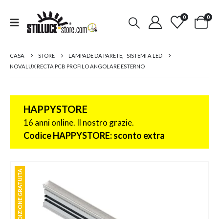
0
0
CASA
STORE
LAMPADE DA PARETE
,
SISTEMI A LED
NOVALUX RECTA PCB PROFILO ANGOLARE ESTERNO
HAPPYSTORE
16 anni online. Il nostro grazie.
Codice HAPPYSTORE: sconto extra
SPEDIZIONE GRATUITA
SPEDIZIONE GRATUITA