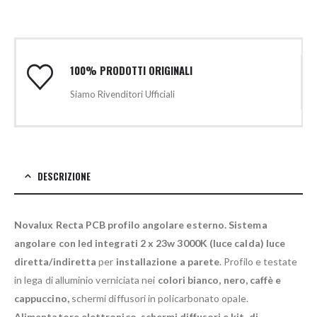
100% PRODOTTI ORIGINALI
Siamo Rivenditori Ufficiali
DESCRIZIONE
Novalux Recta PCB profilo angolare esterno.
Sistema
angolare con led integrati 2 x 23w 3000K (luce calda) luce
diretta/indiretta
per
installazione a parete
. Profilo e testate
in lega di alluminio verniciata nei
colori bianco, nero, caffè e
cappuccino,
schermi diffusori in policarbonato opale.
Alimentatore elettronico, schermi diffusori e kit di